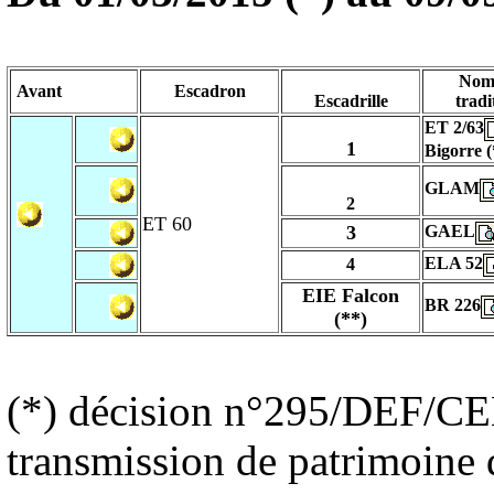
Nom
Avant
Escadron
Escadrille
tradi
ET 2/63
1
Bigorre (
GLAM
2
ET 60
3
GAEL
ELA 52
4
EIE Falcon
BR 226
(**)
(*)
décision n°295/DEF/CEM
transmission de patrimoine