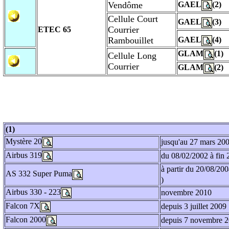
Vendôme
GAEL
(2)
Cellule Court
GAEL
(3)
Courrier
ETEC 65
Rambouillet
GAEL
(4)
GLAM
(1)
Cellule Long
Courrier
GLAM
(2)
(1)
Mystère 20
jusqu'au 27 mars 20
Airbus 319
du 08/02/2002 à fin
à partir du 20/08/200
AS 332 Super Puma
)
Airbus 330 - 223
novembre 2010
Falcon 7X
depuis 3 juillet 2009
Falcon 2000
depuis 7 novembre 