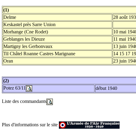
(1)
Delme
28 août 19
Keskastel près Sarre Union
Morhange (Cne Rodet)
10 mai 194
Geblanges les Dieuze
11 mai 194
Martigny les Gerbonvaux
13 juin 194
Til Châtel Roanne Castres Marignane
14 15 17 19
Oran
23 juin 194
(2)
Potez 63/11
début 1940
Liste des commandants
Plus d'informations sur le site