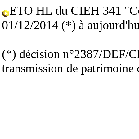
ETO HL du CIEH 341 "Col
01/12/2014 (*) à aujourd'hu
(*) décision n°2387/DEF/C
transmission de patrimoine