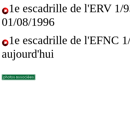
1e escadrille de l'ERV 1/
01/08/1996
1e escadrille de l'EFNC 1
aujourd'hui