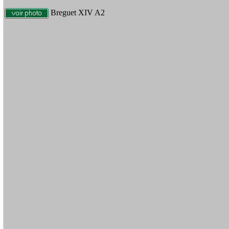
Breguet XIV A2