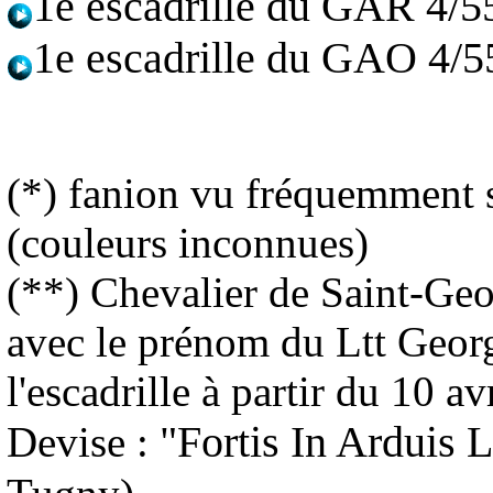
1e escadrille du GAR 4/5
1e escadrille du GAO 4/5
(*) fanion vu fréquemment s
(couleurs inconnues)
(**) Chevalier de Saint-Geo
avec le prénom du Ltt Geo
l'escadrille à partir du 10 av
"Fortis In Arduis 
Devise :