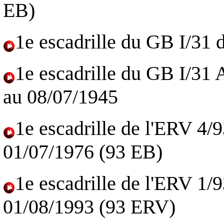
EB)
1e escadrille du GB I/31
1e escadrille du GB I/31
au 08/07/1945
1e escadrille de l'ERV 4/
01/07/1976 (93 EB)
1e escadrille de l'ERV 1/
01/08/1993 (93 ERV)