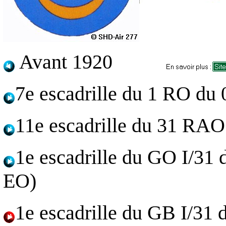
Avant 1920
7e escadrille du 1 RO du
11e escadrille du 31 RAO
1e escadrille du GO I/31
EO)
1e escadrille du GB I/31