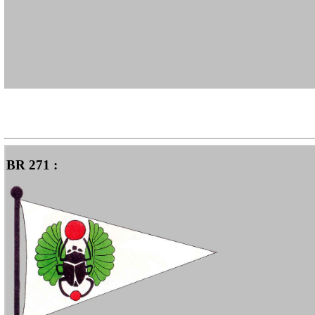
BR 271 :