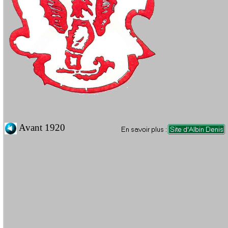
Avant 1920