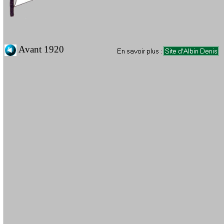
Avant 1920