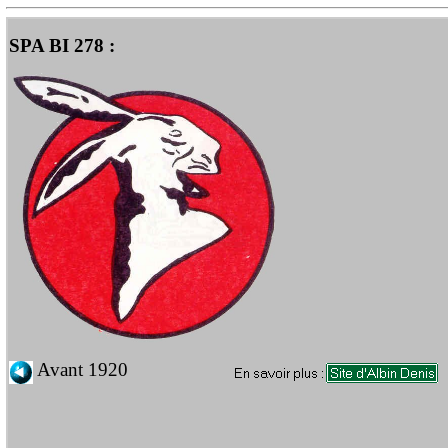
SPA BI 278 :
Avant 1920