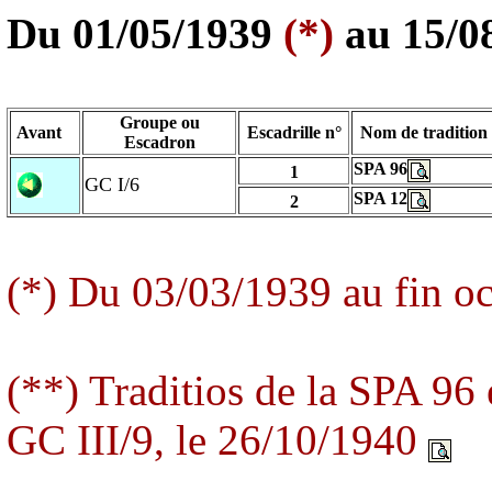
Du 01/05/1939
(*)
au
15/0
Groupe ou
Avant
Escadrille n°
Nom de tradition
Escadron
SPA 96
1
GC I/6
SPA 12
2
(*) Du 03/03/1939 au fin o
(**) Traditios de la SPA 96 
GC III/9, le 26/10/1940