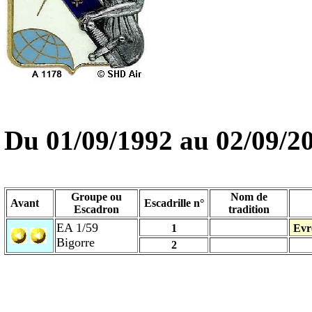
Du
01/09/1992
au
02/09/2
Groupe ou
Nom de
Avant
Escadrille n°
Escadron
tradition
EA 1/59
1
Evr
Bigorre
2