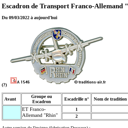
Escadron de Transport Franco-Allemand 
Du 09/03/2022 à aujourd'hui
(?)
Groupe ou
Avant
Escadrille n°
Nom de tradition
Escadron
ET Franco-
1
Allemand "Rhin"
2
Autre version de l'insigne (fabrication Duseaux) :