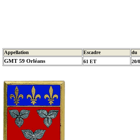
Appellation
Escadre
du
GMT 59 Orléans
61 ET
20/