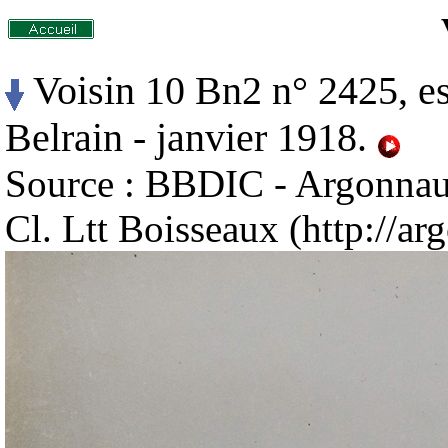
Voisin 10 Bn2 n° 2425, es
Belrain - janvier 1918.
Source : BBDIC - Argonnaut
Cl. Ltt Boisseaux (http://arg