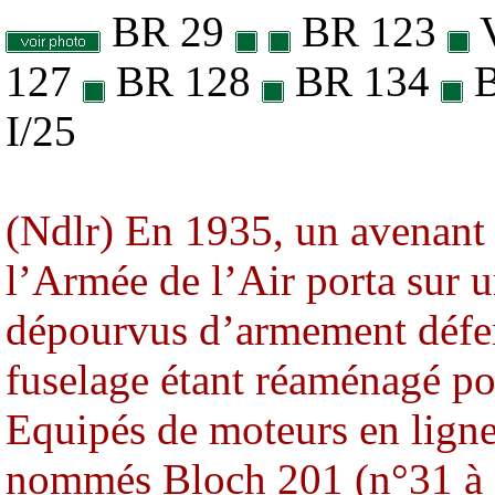
BR 29
BR 123
127
BR 128
BR 134
B
I/25
(Ndlr) En 1935, un avenant
l’Armée de l’Air porta sur 
dépourvus d’armement défens
fuselage étant réaménagé pou
Equipés de moteurs en ligne
nommés Bloch 201 (n°31 à 3