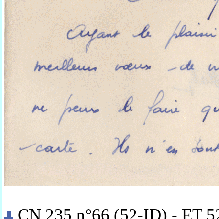
CN 235 n°66 (52-ID) - ET 5