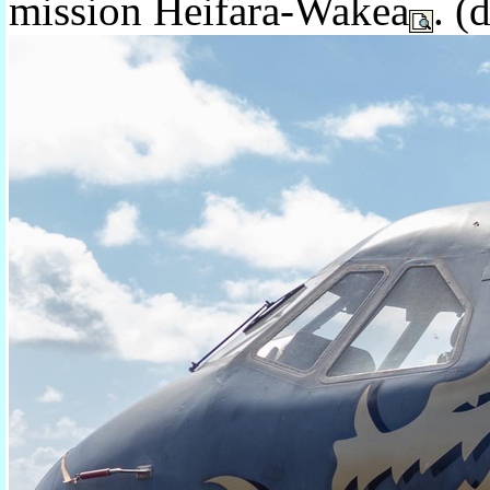
mission Heifara-Wakea
. (