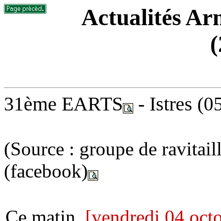
Actualités Arm
(
31ème EARTS
- Istres
(0
(Source : groupe de ravitai
(facebook)
Ce matin,
[vendredi 04 oct