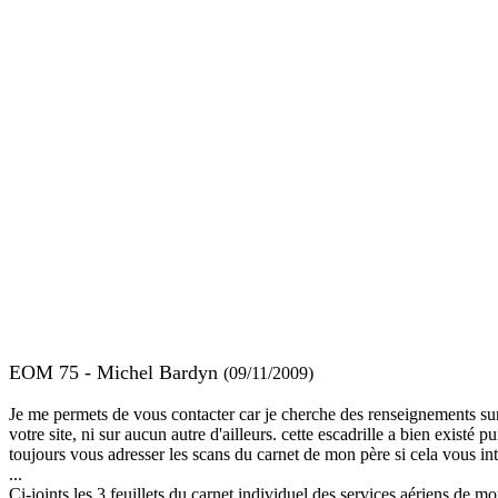
EOM 75 - Michel Bardyn
(09/11/2009)
Je me permets de vous contacter car je cherche des renseignements su
votre site, ni sur aucun autre d'ailleurs. cette escadrille a bien exist
toujours vous adresser les scans du carnet de mon père si cela vous int
...
Ci-joints les 3 feuillets du carnet individuel des services aériens de 