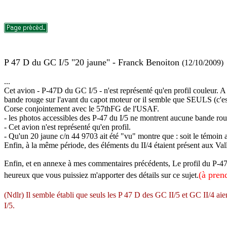
P 47 D du GC I/5 "20 jaune" - Franck Benoiton
(12/10/2009)
...
Cet avion - P-47D du GC I/5 - n'est représenté qu'en profil couleur. 
bande rouge sur l'avant du capot moteur or il semble que SEULS (c'est ce
Corse conjointement avec le 57thFG de l'USAF.
- les photos accessibles des P-47 du I/5 ne montrent aucune bande rou
- Cet avion n'est représenté qu'en profil.
- Qu'un 20 jaune c/n 44 9703 ait été "vu" montre que : soit le témoin 
Enfin, à la même période, des éléments du II/4 étaient présent aux Va
Enfin, et en annexe à mes commentaires précédents, Le profil du P-4
(à pren
heureux que vous puissiez m'apporter des détails sur ce sujet.
(Ndlr) Il semble établi que seuls les P 47 D des GC II/5 et GC II/4 ai
I/5.