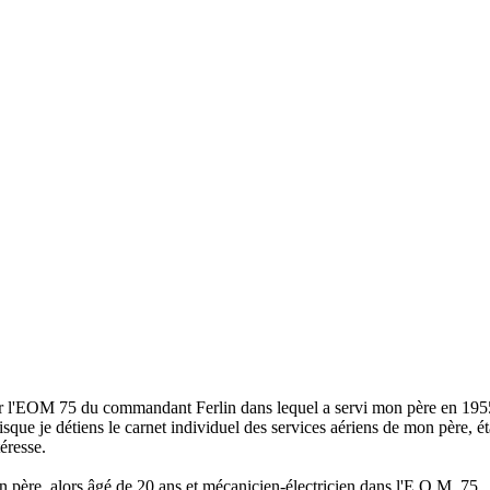
r l'EOM 75 du commandant Ferlin dans lequel a servi mon père en 1955/1
é puisque je détiens le carnet individuel des services aériens de mon père,
éresse.
mon père, alors âgé de 20 ans et mécanicien-électricien dans l'E.O.M. 75.