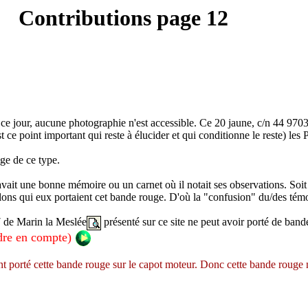
Contributions page 12
A ce jour, aucune photographie n'est accessible. Ce 20 jaune, c/n 44 9
 point important qui reste à élucider et qui conditionne le reste) les P-
ge de ce type.
avait une bonne mémoire ou un carnet où il notait ses observations. Soit
llons qui eux portaient cet bande rouge. D'où la "confusion" du/des tém
7 de Marin la Meslée
présenté sur ce site ne peut avoir porté de band
dre en compte)
ent porté cette bande rouge sur le capot moteur. Donc cette bande rouge 