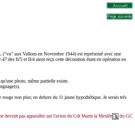
703, ("vu" aux Vallons en Novembre 1944) est représenté avec une
47 des II/5 et II/4 aient reçu cette décoration étant en opération en
 qu'une photo, même partielle existe.
oignage(s).
e rouge non plus; en dehors du 11 jaune hypothétique. Je serais très
ne devrait pas apparaître sur l'avion du Cdt Marin la Meslée
du GC