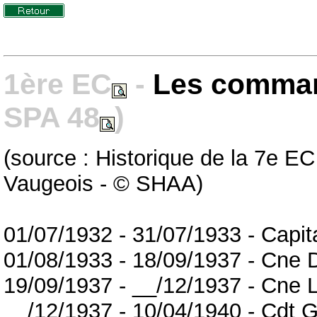
1ère EC
-
Les comman
SPA 48
)
(source : Historique de la 7e E
Vaugeois - © SHAA)
01/07/1932 - 31/07/1933 - Capit
01/08/1933 - 18/09/1937 - Cne 
19/09/1937 - __/12/1937 - Cne 
__/12/1937 - 10/04/1940 - Cdt Ga