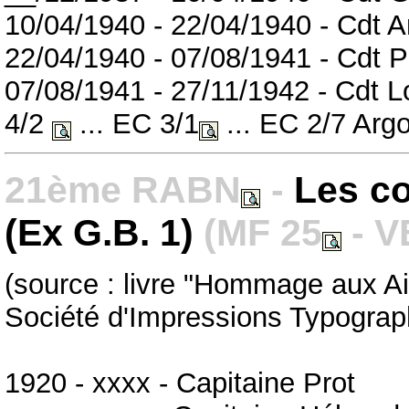
10/04/1940 - 22/04/1940 - Cdt 
22/04/1940 - 07/08/1941 - Cdt P
07/08/1941 - 27/11/1942 - Cdt 
4/2
... EC 3/1
... EC 2/7 Arg
21ème RABN
-
Les c
(Ex G.B. 1)
(MF 25
- V
(source : livre "Hommage aux Ai
Société d'Impressions Typograp
1920 - xxxx - Capitaine Prot