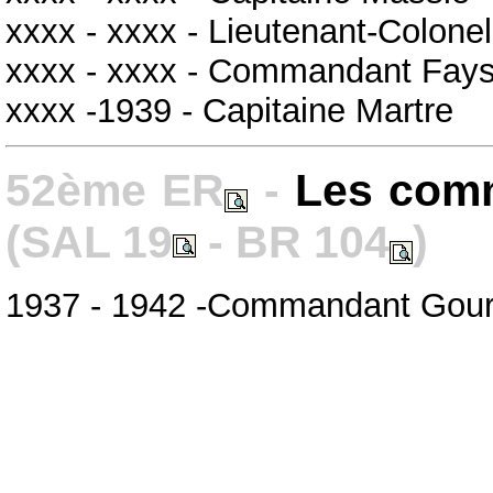
xxxx - xxxx - Lieutenant-Colonel 
xxxx - xxxx - Commandant Fay
xxxx -1939 - Capitaine Martre
52ème ER
-
Les comm
(SAL 19
- BR 104
)
1937 - 1942 -Commandant Gouri