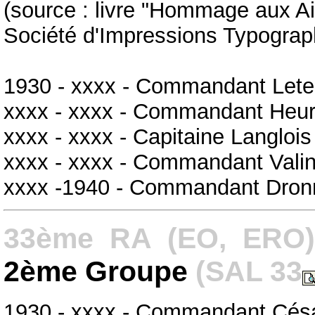
(source : livre "Hommage aux Ai
Société d'Impressions Typograp
1930 - xxxx - Commandant Lete
xxxx - xxxx - Commandant Heurt
xxxx - xxxx - Capitaine Langlois
xxxx - xxxx - Commandant Vali
xxxx -1940 - Commandant Dro
33ème RA (EO, ERO)
2ème Groupe
(SAL 33
1930 - xxxx - Commandant Césa