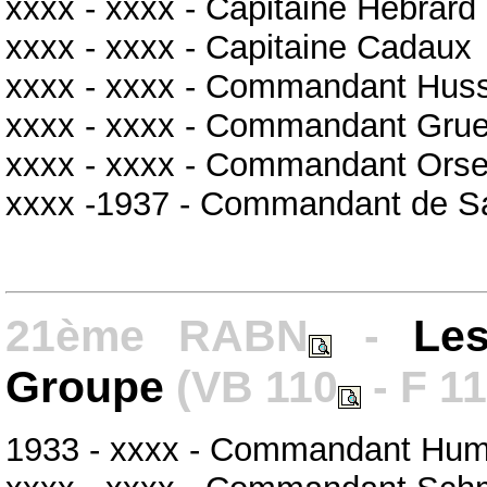
xxxx - xxxx - Capitaine Hébrard
xxxx - xxxx - Capitaine Cadaux
xxxx - xxxx - Commandant Hus
xxxx - xxxx - Commandant Grue
xxxx - xxxx - Commandant Orsel
xxxx -1937 - Commandant de S
21ème RABN
-
Le
Groupe
(VB 110
- F 1
1933 - xxxx - Commandant Hum