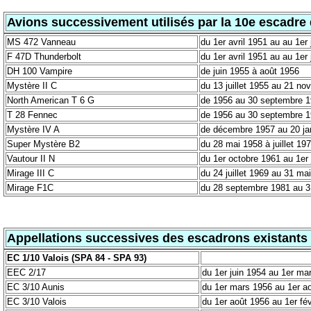
Avions successivement utilisés par la 10e escadre
MS 472 Vanneau
du 1er avril 1951 au au 1er 
F 47D Thunderbolt
du 1er avril 1951 au au 1er 
DH 100 Vampire
de juin 1955 à août 1956
Mystère II C
du 13 juillet 1955 au 21 nov
North American T 6 G
de 1956 au 30 septembre 
T 28 Fennec
de 1956 au 30 septembre 
Mystère IV A
de décembre 1957 au 20 ja
Super Mystère B2
du 28 mai 1958 à juillet 19
Vautour II N
du 1er octobre 1961 au 1er j
Mirage III C
du 24 juillet 1969 au 31 ma
Mirage F1C
du 28 septembre 1981 au 3
Appellations successives des escadrons existants 
EC 1/10 Valois (SPA 84 - SPA 93)
EEC 2/17
du 1er juin 1954 au 1er ma
EC 3/10 Aunis
du 1er mars 1956 au 1er a
EC 3/10 Valois
du 1er août 1956 au 1er fév