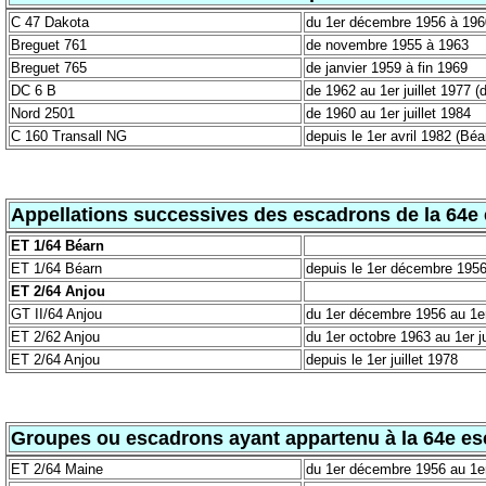
C 47 Dakota
du 1er décembre 1956 à 196
Breguet 761
de novembre 1955 à 1963
Breguet 765
de janvier 1959 à fin 1969
DC 6 B
de 1962 au 1er juillet 1977 (
Nord 2501
de 1960 au 1er juillet 1984
C 160 Transall NG
depuis le 1er avril 1982 (Béa
Appellations successives des escadrons de la 64e 
ET 1/64 Béarn
ET 1/64 Béarn
depuis le 1er décembre 1956 
ET 2/64 Anjou
GT II/64 Anjou
du 1er décembre 1956 au 1e
ET 2/62 Anjou
du 1er octobre 1963 au 1er ju
ET 2/64 Anjou
depuis le 1er juillet 1978
Groupes ou escadrons ayant appartenu à la 64e es
ET 2/64 Maine
du 1er décembre 1956 au 1er 