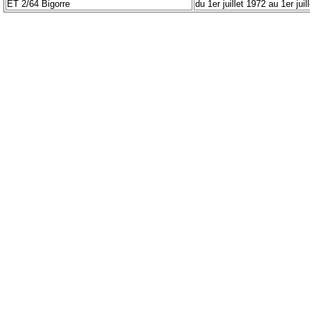
ET 2/64 Bigorre
du 1er juillet 1972 au 1er juil