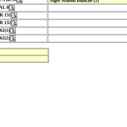
Alger Maison Blanche (1)
AL 8
R 131
R 132
/62(1)
/62(2)