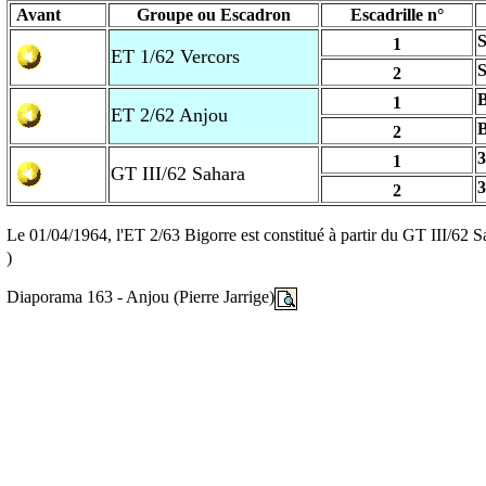
Avant
Groupe ou Escadron
Escadrille n°
S
1
ET 1/62 Vercors
2
1
ET 2/62 Anjou
2
3
1
GT III/62 Sahara
3
2
Le 01/04/1964, l'ET 2/63 Bigorre est constitué à partir du GT III/62 Sa
)
Diaporama 163 - Anjou (Pierre Jarrige)