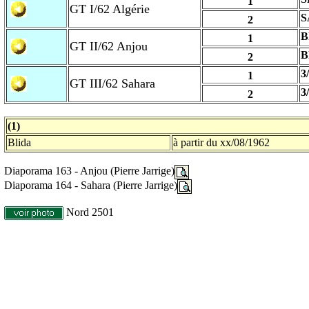
1
GT I/62 Algérie
S
2
B
1
GT II/62 Anjou
B
2
3
1
GT III/62 Sahara
3
2
(1)
Blida
à partir du xx/08/1962
Diaporama 163 - Anjou (Pierre Jarrige)
Diaporama 164 - Sahara (Pierre Jarrige)
Nord 2501