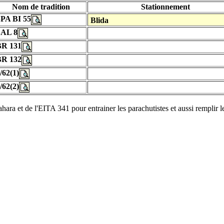
Nom de tradition
Stationnement
PA BI 55
Blida
SAL 8
BR 131
BR 132
/62(1)
/62(2)
hara et de l'EITA 341 pour entrainer les parachutistes et aussi remplir l