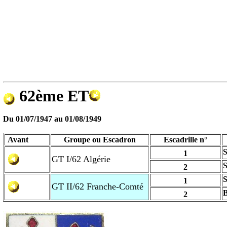
62ème ET
Du
01/07/1947
au
01/08/1949
Avant
Groupe ou Escadron
Escadrille n°
S
1
GT I/62 Algérie
2
1
GT II/62 Franche-Comté
2