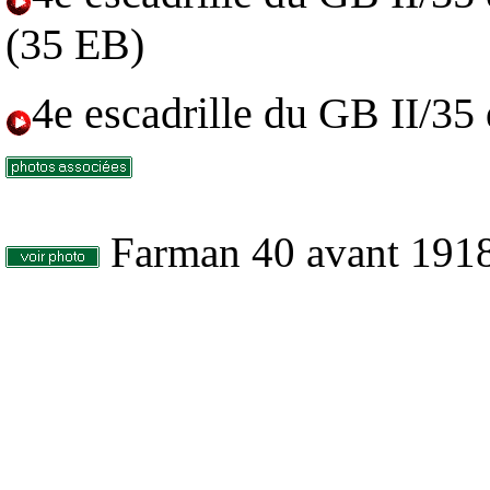
(35 EB)
4e escadrille du GB II/35
Farman 40 avant 191