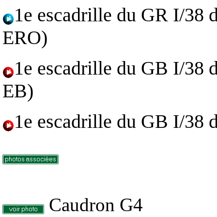
1e escadrille du GR I/38 
ERO)
1e escadrille du GB I/38 
EB)
1e escadrille du GB I/38
Caudron G4