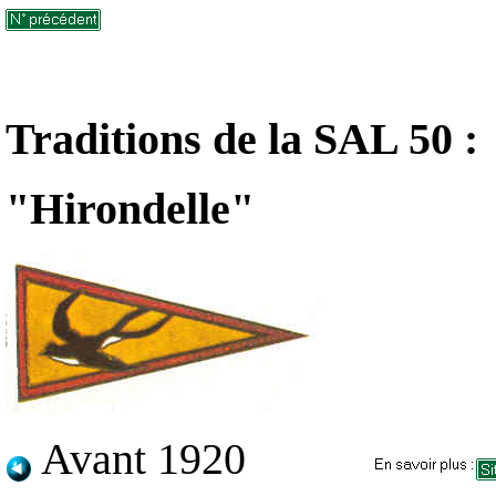
Traditions de la SAL 50 :
"Hirondelle"
Avant 1920