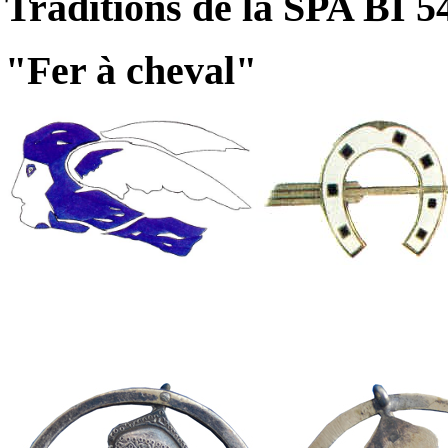
Traditions de la SPA BI 54
"Fer à cheval"