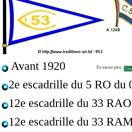
Avant 1920
2e escadrille du 5 RO du
12e escadrille du 33 RAO
12e escadrille du 33 RAM