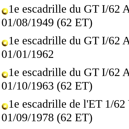
1e escadrille du GT I/62 
01/08/1949 (62 ET)
1e escadrille du GT I/62 
01/01/1962
1e escadrille du GT I/62 
01/10/1963 (62 ET)
1e escadrille de l'ET 1/6
01/09/1978 (62 ET)