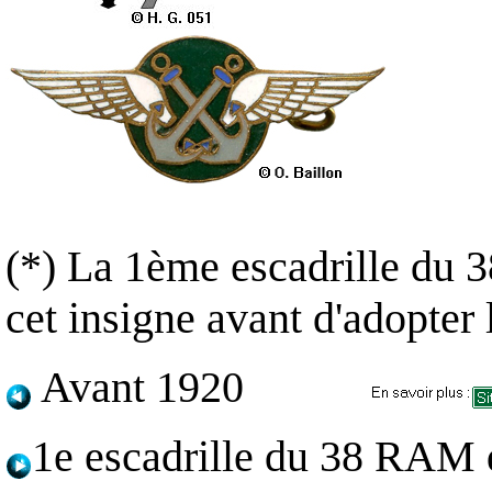
(*) La 1ème escadrille du
cet insigne avant d'adopter 
Avant 1920
1e escadrille du 38 RAM 