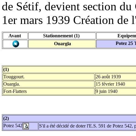
de Sétif, devient section d
1er mars 1939 Création de l
Avant
Stationnement (1)
Equipeme
Potez 25
Ouargla
(1)
Touggourt.
26 août 1939
Ouargla.
15 février 1940
Fort-Flatters
9 juin 1940
(2)
Potez 542
S'il a été décidé de doter l'E.S. 591 de Potez 542, p