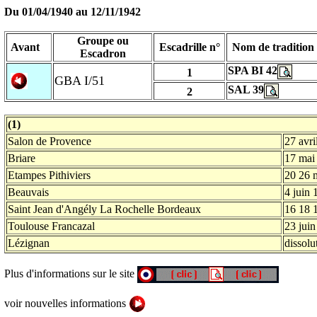
Du 01/04/1940 au
12/11/1942
Groupe ou
Avant
Escadrille n°
Nom de tradition
Escadron
SPA BI 42
1
GBA I/51
SAL 39
2
(1)
Salon de Provence
27 avri
Briare
17 mai
Etampes Pithiviers
20 26 
Beauvais
4 juin 
Saint Jean d'Angély La Rochelle Bordeaux
16 18 
Toulouse Francazal
23 jui
Lézignan
dissol
Plus d'informations sur le site
voir nouvelles informations