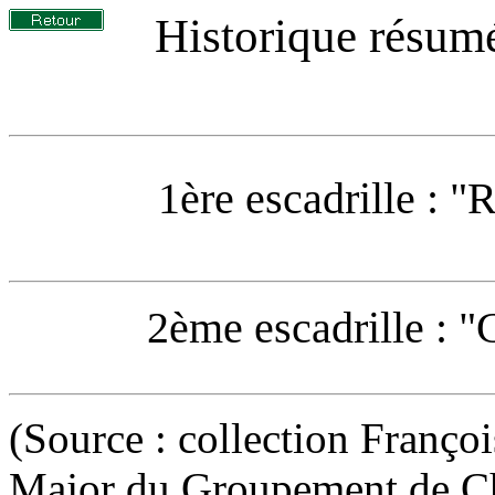
Historique résum
1ère escadrille : 
2ème escadrille : 
(Source : collection Franço
Major du Groupement de Cha