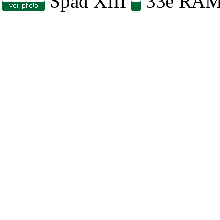
Spad XIII
33e RA