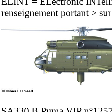
ELINT = ELectronic INTelli
renseignement portant > sur
SA330 B Puma VIP n°1257 