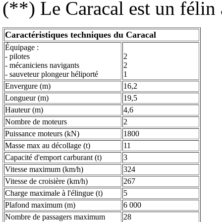
(**) Le Caracal est un félin
Caractéristiques techniques du Caracal
Équipage :
- pilotes
2
- mécaniciens navigants
2
- sauveteur plongeur héliporté
1
Envergure (m)
16,2
Longueur (m)
19,5
Hauteur (m)
4,6
Nombre de moteurs
2
Puissance moteurs (kN)
1800
Masse max au décollage (t)
11
Capacité d'emport carburant (t)
3
Vitesse maximum (km/h)
324
Vitesse de croisière (km/h)
267
Charge maximale à l'élingue (t)
5
Plafond maximum (m)
6 000
Nombre de passagers maximum
28