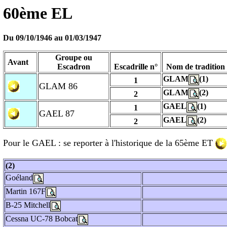
60ème EL
Du 09/10/1946 au
01/03/1947
Groupe ou
Avant
Escadron
Escadrille n°
Nom de tradition
GLAM
(1)
1
GLAM 86
GLAM
(2)
2
GAEL
(1)
1
GAEL 87
GAEL
(2)
2
Pour le GAEL : se reporter à l'historique de la 65ème ET
(2)
Goéland
Martin 167F
B-25 Mitchell
Cessna UC-78 Bobcat