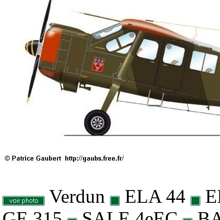
Verdun
ELA 44
E
GE 315
SALE 4eEC
BA