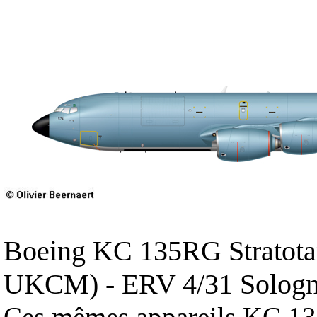
Boeing KC 135RG Stratota
UKCM) - ERV 4/31 Sologne 
Ces mêmes appareils KC 135R