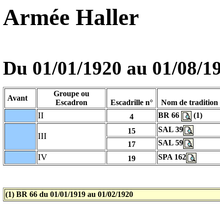
Armée Haller
Du 01/01/1920 au
01/08/1
Groupe ou
Avant
Escadron
Escadrille n°
Nom de tradition
II
BR 66
(1)
4
SAL 39
15
III
SAL 59
17
IV
SPA 162
19
(1)
BR 66
du
01/01/1919
au
01/02/1920