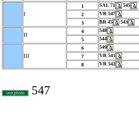
SAL 71
545
1
I
VR 547
2
BR 45
543
3
548
4
II
544
5
549
6
III
VR 541
7
VR 542
8
547