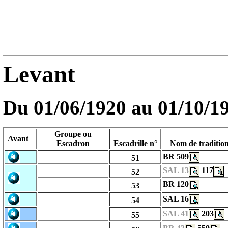
Levant
Du 01/06/1920 au
01/10/1
Groupe ou
Avant
Escadron
Escadrille n°
Nom de traditio
BR 509
51
SAL 13
117
52
BR 120
53
SAL 16
54
SAL 41
203
55