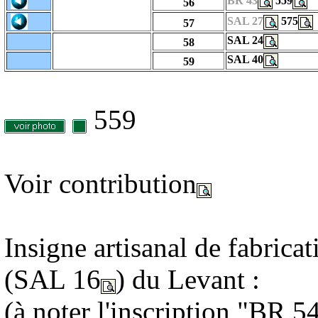
BR 43
559
56
SAL 27
575
57
SAL 24
58
SAL 40
59
559
Voir contribution
Insigne artisanal de fabricat
(SAL 16
) du Levant :
(à noter l'inscription "BR 5