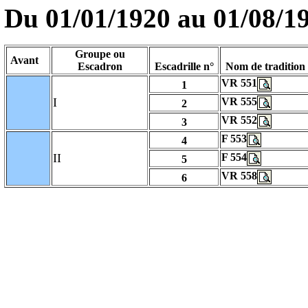
Du 01/01/1920 au
01/08/1
Groupe ou
Avant
Escadron
Escadrille n°
Nom de tradition
VR 551
1
I
VR 555
2
VR 552
3
F 553
4
II
F 554
5
VR 558
6