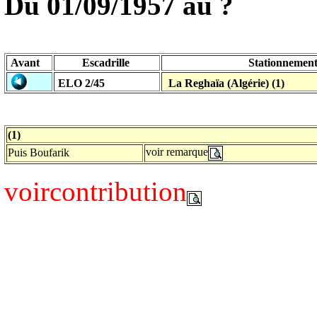
Du 01/09/1957
au ?
Avant
Escadrille
Stationnemen
ELO 2/45
La Reghaïa (Algérie) (1)
(1)
voir remarque
Puis Boufarik
voircontribution