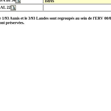
PA BI 54
Istres
SAL 22
le 1/93 Aunis et le 3/93 Landes sont regroupés au sein de l'ERV 00/
ont préservées.