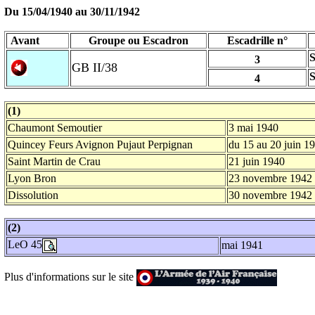
Du 15/04/1940 au
30/11/1942
Avant
Groupe ou Escadron
Escadrille n°
S
3
GB II/38
4
(1)
Chaumont Semoutier
3 mai 1940
Quincey Feurs Avignon Pujaut Perpignan
du 15 au 20 juin 1
Saint Martin de Crau
21 juin 1940
Lyon Bron
23 novembre 1942
Dissolution
30 novembre 1942
(2)
LeO 45
mai 1941
Plus d'informations sur le site