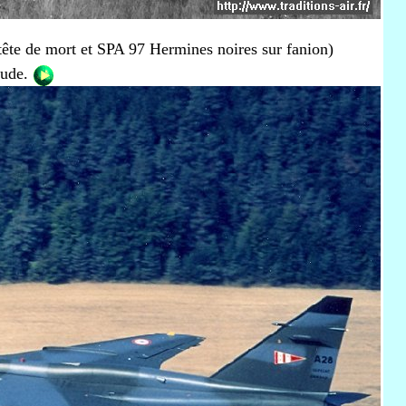
ête de mort et SPA 97 Hermines noires sur fanion)
tude.