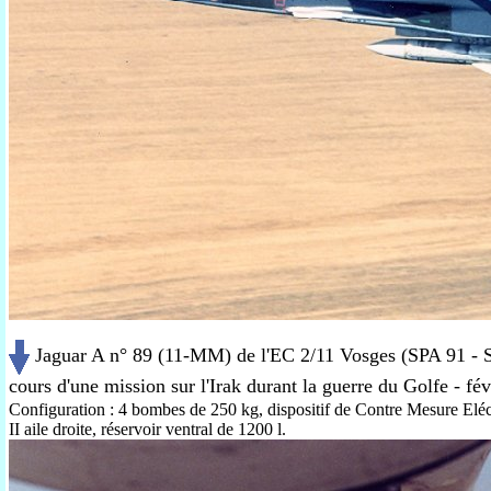
Jaguar A n° 89 (11-MM) de l'EC 2/11 Vosges (SPA 91 - S
cours d'une mission sur l'Irak durant la guerre du Golfe - fé
Configuration : 4 bombes de 250 kg, dispositif de Contre Mesure Eléc
II aile droite, réservoir ventral de 1200 l.