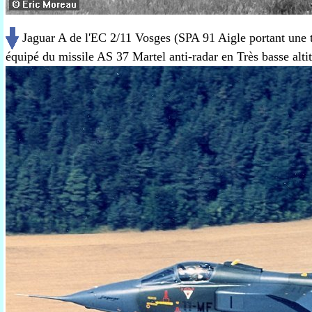
Jaguar A de l'EC 2/11 Vosges (SPA 91 Aigle portant une t
équipé du missile AS 37 Martel anti-radar en Très basse alti