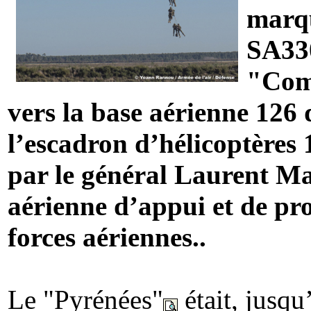
marqu
SA33
"Com
vers la base aérienne 126
l’escadron d’hélicoptères 
par le général Laurent M
aérienne d’appui et de p
forces aériennes..
Le "Pyrénées"
était, jusqu