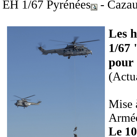
EH 1/67 Pyrénées
-
Caza
Les h
1/67 
pour 
(Actua
Mise 
Armée
Le 10