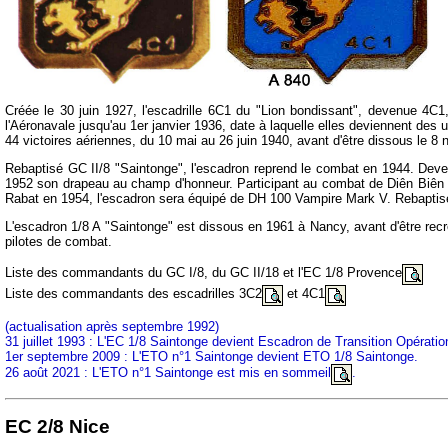
Créée le 30 juin 1927, l'escadrille 6C1 du "Lion bondissant", devenue 4C1,
l'Aéronavale jusqu'au 1er janvier 1936, date à laquelle elles deviennent des
44 victoires aériennes, du 10 mai au 26 juin 1940, avant d'être dissous le 8
Rebaptisé GC II/8 "Saintonge", l'escadron reprend le combat en 1944. Deven
1952 son drapeau au champ d'honneur. Participant au combat de Diên Biên Ph
Rabat en 1954, l'escadron sera équipé de DH 100 Vampire Mark V. Rebaptisé "S
L'escadron 1/8 A "Saintonge" est dissous en 1961 à Nancy, avant d'être recr
pilotes de combat.
Liste des commandants du GC I/8, du GC II/18 et l'EC 1/8 Provence
Liste des commandants des escadrilles 3C2
et 4C1
(actualisation après septembre 1992)
31 juillet 1993 : L'EC 1/8 Saintonge devient Escadron de Transition Opérati
1er septembre 2009 : L'ETO n°1 Saintonge devient ETO 1/8 Saintonge.
26 août 2021 : L'ETO n°1 Saintonge est mis en sommeil
.
EC 2/8 Nice