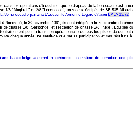
s dans les opérations d'Indochine, que le drapeau de la 8e escadre est à no
e 1/8 "Maghreb" et 2/8 "Languedoc", tous deux équipés de SE 535 Mistral et
0, la 8ème escadre parraina L'Escadrille Aérienne Légère d'Appui
EALA 13/72
à Nancy où, le 30 novembre 1961, ils sont intégrés à la 7e escadre de chasse.
on de chasse 1/8 "Saintonge" et l'escadron de chasse 2/8 "Nice". Equipée d'
entraînement pour la transition opérationnelle de tous les pilotes de comba
le prouve chaque année, ne serait-ce que par sa participation et ses résulta
nisme franco-belge assurant la cohérence en matière de formation des pil