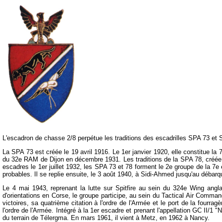
L'escadron de chasse 2/8 perpétue les traditions des escadrilles SPA 73 et
La SPA 73 est créée le 19 avril 1916. Le 1er janvier 1920, elle constitue la 
du 32e RAM de Dijon en décembre 1931. Les traditions de la SPA 78, créée l
escadres le 1er juillet 1932, les SPA 73 et 78 forment le 2e groupe de la 7
probables. Il se replie ensuite, le 3 août 1940, à Sidi-Ahmed jusqu'au débarq
Le 4 mai 1943, reprenant la lutte sur Spitfire au sein du 324e Wing angla
d'orientations en Corse, le groupe participe, au sein du Tactical Air Comman
victoires, sa quatrième citation à l'ordre de l'Armée et le port de la four
l'ordre de l'Armée. Intégré à la 1er escadre et prenant l'appellation GC II/1 "
du terrain de Télergma. En mars 1961, il vient à Metz, en 1962 à Nancy.