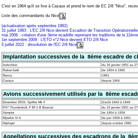
C'est en 1964 qu'il se fixe à Cazaux et prend le nom de EC 2/8 "Nice", recev
Liste des commandants du Nice
(actualisation après septembre 1992)
31 juillet 1993 : L'EC 2/8 Nice devient Escadron de Transition Opérationnell
mai 2006 : création d'une 3ème ecadrille reprenant les traditions de la 11èm
1er septembre 2009 : L'ETO n°2 Nice devient ETO 2/8 Nice
5 juillet 2022 : dissolution de l'EC 2/8 Nice
.
Implantation successives de la 8ème escadre de c
Indochine
du 16 janvier 1951 au 27 
Rabat-Salé
de 1954 à 1960
Nancy
1961
Cazaux
depuis 1964
Avions successivement utilisés par la 8ème escad
Dewoitine D520, Spitfire Mk V
d'août 1944 à 1946
P47 Thunderbolt, F 8F-1 B Bearcat
du 16 janvier 1951 au 27 
Vampire
de 1954 à 1959
Mystère IV A
de juin 1959 à 1961
Alphajet
depuis octobre 1982
Appellations successives des escadrons de la 8è