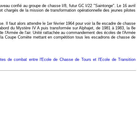
uveau confié au groupe de chasse I/8, futur GC I/22 "Saintonge". Le 16 avril
 chargés de la mission de transformation opérationnelle des jeunes pilotes
 Il faut alors attendre le 1er février 1964 pour voir la 8e escadre de chasse
abord du Mystère IV A puis transformée sur Alphajet, de 1981 à 1983, la 8e
t de l'Armée de l'air. Unité rattachée au commandement des écoles de l'Armée
ts à la Coupe Comète mettant en compétition tous les escadrons de chasse de
otes de combat entre l'Ecole de Chasse de Tours et l'Ecole de Transition