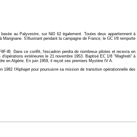
 est basée au Palyvestre, sur NiD 62 également. Toutes deux appartiennent à
e à Marignane. S'illustrant pendant la campagne de France, le GC I/8 remporte
8F-lB. Dans ce conflit, l'escadron perdra de nombreux pilotes et recevra en
es d'opérations extérieures le 21 novembre 1953. Baptisé EC 1/8 "Maghreb" à
re en Algérie. En juin 1959, il reçoit ses premiers Mystère IV A.
 1982 l'Alphajet pour poursuivre sa mission de transition opérationnelle des