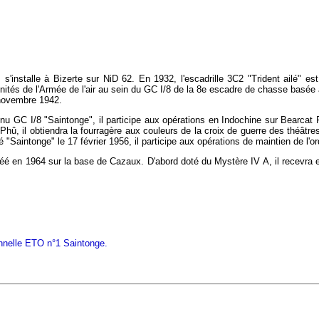
 s'installe à Bizerte sur NiD 62. En 1932, l'escadrille 3C2 "Trident ailé"
 unités de l'Armée de l'air au sein du GC I/8 de la 8e escadre de chasse basé
 novembre 1942.
u GC I/8 "Saintonge", il participe aux opérations en Indochine sur Bearcat F
û, il obtiendra la fourragère aux couleurs de la croix de guerre des théâtr
aintonge" le 17 février 1956, il participe aux opérations de maintien de l'ord
éé en 1964 sur la base de Cazaux. D'abord doté du Mystère IV A, il recevra en
onnelle ETO n°1 Saintonge.