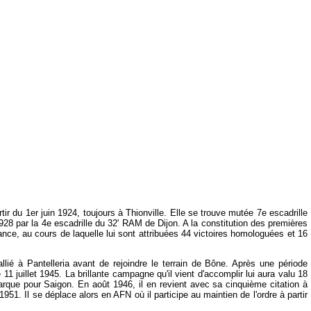
ir du 1er juin 1924, toujours à Thionville. Elle se trouve mutée 7e escadrille
8 par la 4e escadrille du 32' RAM de Dijon. A la constitution des premières
nce, au cours de laquelle lui sont attribuées 44 victoires homologuées et 16
lié à Pantelleria avant de rejoindre le terrain de Bône. Après une période
 juillet 1945. La brillante campagne qu'il vient d'accomplir lui aura valu 18
barque pour Saigon. En août 1946, il en revient avec sa cinquième citation à
1951. Il se déplace alors en AFN où il participe au maintien de l'ordre à partir