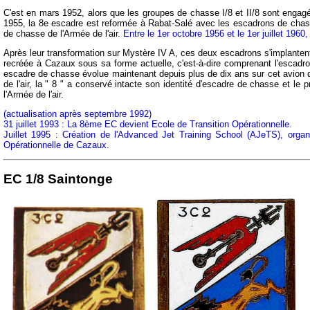
C'est en mars 1952, alors que les groupes de chasse I/8 et II/8 sont engagé
1955, la 8e escadre est reformée à Rabat-Salé avec les escadrons de chass
de chasse de l'Armée de l'air.
Entre le 1er octobre 1956 et le 1er juillet 196
Après leur transformation sur Mystère IV A, ces deux escadrons s'implantent 
recréée à Cazaux sous sa forme actuelle, c'est-à-dire comprenant l'escadr
escadre de chasse évolue maintenant depuis plus de dix ans sur cet avion d'
de l'air, la " 8 " a conservé intacte son identité d'escadre de chasse et 
l'Armée de l'air.
(actualisation après septembre 1992)
31 juillet 1993 : La 8ème EC devient Ecole de Transition Opérationnelle.
Juillet 1995 : Création de l'Advanced Jet Training School (AJeTS), orga
Opérationnelle de Cazaux.
EC 1/8 Saintonge