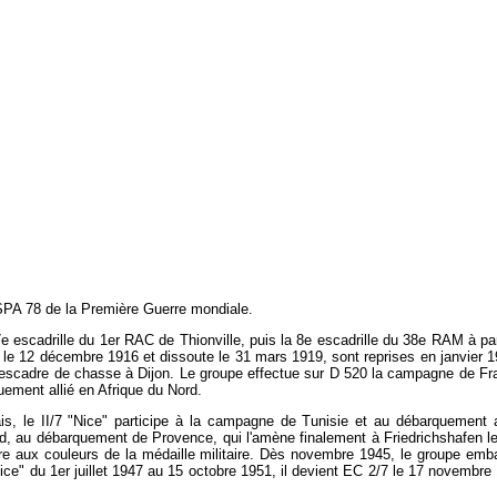
 SPA 78 de la Première Guerre mondiale.
7e escadrille du 1er RAC de Thionville, puis la 8e escadrille du 38e RAM à part
e 12 décembre 1916 et dissoute le 31 mars 1919, sont reprises en janvier 192
e escadre de chasse à Dijon. Le groupe effectue sur D 520 la campagne de Fra
uement allié en Afrique du Nord.
is, le II/7 "Nice" participe à la campagne de Tunisie et au débarquement al
d, au débarquement de Provence, qui l'amène finalement à Friedrichshafen le 11
ragère aux couleurs de la médaille militaire. Dès novembre 1945, le groupe em
Nice" du 1er juillet 1947 au 15 octobre 1951, il devient EC 2/7 le 17 novembre 