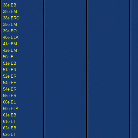
38e EB
38e EM
38e ERO
39e EM
39e EO
40e ELA
41e EM
42e EM
50e E
51e EB
51e ER
52e ER
54e EE
54e ER
55e ER
60e EL
60e ELA
61e EB
61e ET
62e EB
62e ET