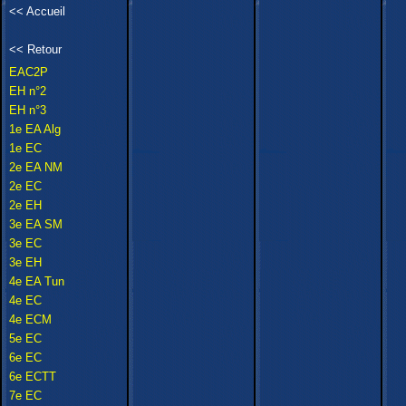
<<
Accueil
<<
Retour
EAC2P
EH n°2
EH n°3
1e EA Alg
1e EC
2e EA NM
2e EC
2e EH
3e EA SM
3e EC
3e EH
4e EA Tun
4e EC
4e ECM
5e EC
6e EC
6e ECTT
7e EC