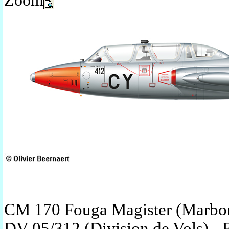
Zoom
CM 170 Fouga Magister (Marbo
DV 05/312 (Division de Vols) - Ec