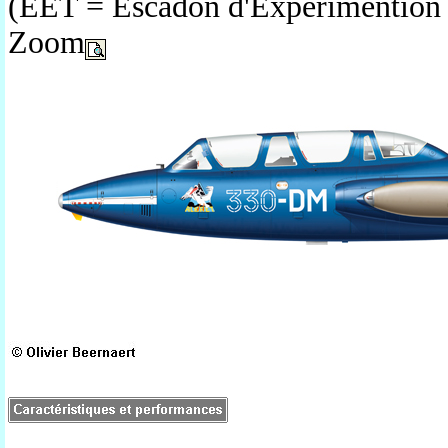
(EET = Escadon d'Expérimention e
Zoom