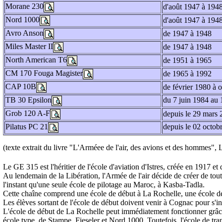
Morane 230
d'août 1947 à 194
Nord 1000
d'août 1947 à 194
Avro Anson
de 1947 à 1948
Miles Master II
de 1947 à 1948
North American T6
de 1951 à 1965
CM 170 Fouga Magister
de 1965 à 1992
CAP 10B
de février 1980 à 
TB 30 Epsilon
du 7 juin 1984 au 1
Grob 120 A-F
depuis le 29 mars
Pilatus PC 21
depuis le 02 octob
(texte extrait du livre "L'Arméee de l'air, des avions et des hommes
Le GE 315 est l'héritier de l'école d'aviation d'Istres, créée en 1917 et
Au lendemain de la Libération, l'Armée de l'air décide de créer de toute
l'instant qu'une seule école de pilotage au Maroc, à Kasba-Tadla.
Cette chaîne comprend une école de début à La Rochelle, une école d
Les élèves sortant de l'école de début doivent venir à Cognac pour s'in
L'école de début de La Rochelle peut immédiatement fonctionner grâce 
école type, de Stampe, Fieseler et Nord 1000. Toutefois, l'école de t