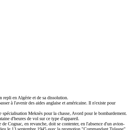
n repli en Algérie et de sa dissolution.
sser à l'avenir des aides anglaise et américaine. Il n'existe pour
e spécialisation Meknès pour la chasse, Avord pour le bombardement.
taine d'heures de vol sur ce type d'appareil.
 de Cognac, en revanche, doit se contenter, en l'absence d'un avion-
ont lieu le 13 septembre 1945 avec la promotion "Commandant Tulasne",