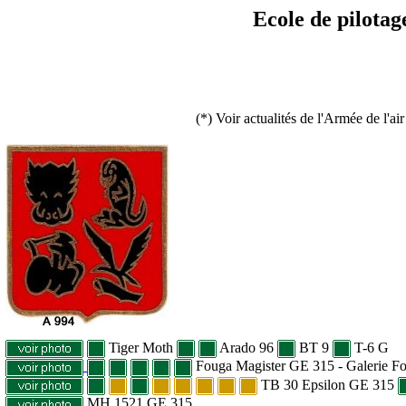
Ecole de pilotag
(*) Voir actualités de l'Armée de l'a
Tiger Moth
Arado 96
BT 9
T-6 G
Fouga Magister GE 315 - Galerie F
TB 30 Epsilon GE 315
MH 1521 GE 315