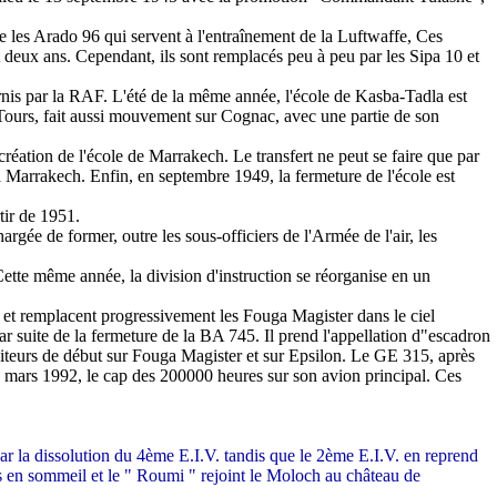
les Arado 96 qui servent à l'entraînement de la Luftwaffe, Ces
 deux ans. Cependant, ils sont remplacés peu à peu par les Sipa 10 et
urnis par la RAF. L'été de la même année, l'école de Kasba-Tadla est
à Tours, fait aussi mouvement sur Cognac, avec une partie de son
création de l'école de Marrakech. Le transfert ne peut se faire que par
 à Marrakech. Enfin, en septembre 1949, la fermeture de l'école est
tir de 1951.
gée de former, outre les sous-officiers de l'Armée de l'air, les
ette même année, la division d'instruction se réorganise en un
t et remplacent progressivement les Fouga Magister dans le ciel
r suite de la fermeture de la BA 745. Il prend l'appellation d"escadron
niteurs de début sur Fouga Magister et sur Epsilon. Le GE 315, après
n mars 1992, le cap des 200000 heures sur son avion principal. Ces
 la dissolution du 4ème E.I.V. tandis que le 2ème E.I.V. en reprend
mis en sommeil et le " Roumi " rejoint le Moloch au château de