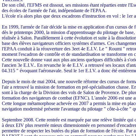
De son côté, l'EFMS est dissout, ses missions étant réparties entre l'E
des écoles de l'armée de l'air, indépendante de l'EPAA.
L'école n'a alors plus que deux escadrons d'instruction en vol : le 1er a
En 1999, l'armée de l'air décide la mise en application d'un cursus de f
dès le printemps 2000, la mission d'apprentissage du pilotage de base, a
réalisée à Salon. Parallèlement à cette évolution et suite à la dissol
base des élèves navigateurs officiers systèmes d'armes. Ces changeme
l'EPAA conduit à la réouverture des 3eet 4e E.I.V. Le " Roumi " retro
moment l'escadron de contrôle et de standardisation se transforme en c
Cette nouvelle donne vaut aux plus anciens quelques difficultés à s'orie
l'ancien 3e E.I.V.. En revanche le 4e E.I.V. a retrouvé ses locaux d'an
04.315 " évoquant l'aéronavale. Seul le 1er E.I.V. a donc été entièreme
Depuis le mois de mai 2004, une nouvelle réforme des cursus de formatio
l'air a retrouvé la mission de formation en pré-spécialisation chasse. 
sont à la charge de la Division des vols de Salon de Provence. De plus,
formation des navigateurs de combat (EFNC). L'année 2006 est une anné
Cette longue métamorphose achevée en 2007 a permis la mise en place
navigation modernisé présente l'avantage du pilotage " côte-à-côte " qui 
Septembre 2008. Cette rentrée est marquée par une relève limitée qui c
à deux EIV plus reserrée mieux dimensionnée en personnel d'encadrement
permettre de respecter les butées du plan de formation de l'école. Par a