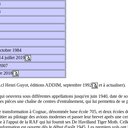
8
8
octobre 1984
4 juillet 2019
 2007
re 2018
", Lcl Henri Guyot, éditions ADDIM, septembre 1992
et à actualiser).
 qui oeuvrera sous différentes appellations jusqu'en juin 1940, date de so
s pièces une chaîne de centres d'entraînement, qui lui permettra de se pa
e transformation à Cognac, dénommée base école 705, et deux écoles d
itier au pilotage des avions modernes et passer leur brevet après une cen
à l'appui de la RAF qui lui fournit ses De Havilland Tiger Moth. Celle
ransformation est ouverte dès le début d'août 1945. Les premiers vols 