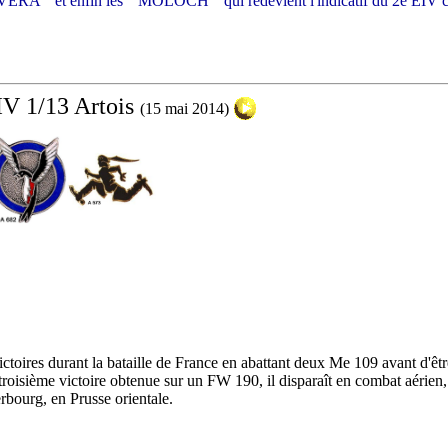
VERA " et enfin les " MOLOCH " qui redevient l'indicatif du 2e EIV 
V 1/13 Artois
(15 mai 2014)
oires durant la bataille de France en abattant deux Me 109 avant d'être
 troisième victoire obtenue sur un FW 190, il disparaît en combat aérien
rbourg, en Prusse orientale.