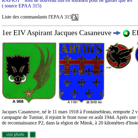
RAFIOT " sont de nouveau mis en sommeil pour ne garder que les " 
( source EPAA 315)
Liste des commandants l'EPAA 315
1er EIV
Aspirant Jacques
Casaneuve
EI
Jacques Casaneuve, né le 11 mars 1918 à Fontainebleau, remporte 2 vict
campagne de Tunisie, il rejoint le front russe en août 1944. Après une
de reconnaissance P2, dans la région de Minsk, à 20 kilomètres d'Inste