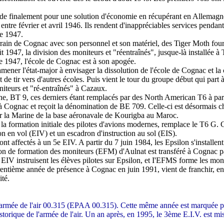
e finalement pour une solution d'économie en récupérant en Allemagne 
re février et avril 1946. Ils rendent d'inappréciables services pendant
ée 1947.
terrain de Cognac avec son personnel et son matériel, des Tiger Moth fo
t 1947, la division des moniteurs et "réentraînés", jusque-là installée 
e 1947, l'école de Cognac est à son apogée.
mener l'état-major à envisager la dissolution de l'école de Cognac et la 
de tir vers d'autres écoles. Puis vient le tour du groupe début qui part
niteurs et "ré-entraînés" à Cazaux.
e, BT 9, ces derniers étant remplacés par des North American T6 à par
 Cognac et reçoit la dénomination de BE 709. Celle-ci est désormais char
 par la Marine de la base aéronavale de Kourigba au Maroc.
 formation initiale des pilotes d'avions modernes, remplace le T6 G. C
 en vol (EIV) et un escadron d'instruction au sol (EIS).
t affectés à un 5e EIV. A partir du 7 juin 1984, les Epsilon s'installen
on de formation des moniteurs (EFM) d'Aulnat est transféré à Cognac pa
EIV instruisent les élèves pilotes sur Epsilon, et I'EFMS forme les mo
rentième année de présence à Cognac en juin 1991, vient de franchir, e
ité.
'armée de l'air 00.315 (EPAA 00.315). Cette même année est marquée par
historique de l'armée de l'air. Un an après, en 1995, le 3ème E.I.V. est 