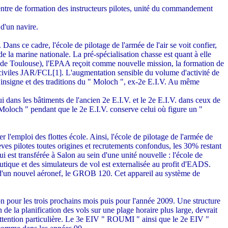
 Centre de formation des instructeurs pilotes, unité du commandement
 d'un navire.
ans ce cadre, l'école de pilotage de l'armée de l'air se voit confier,
e la marine nationale. La pré-spécialisation chasse est quant à elle
16 de Toulouse), l'EPAA reçoit comme nouvelle mission, la formation de
civiles JAR/FCL[1]. L'augmentation sensible du volume d'activité de
'insigne et des traditions du " Moloch ", ex-2e E.I.V. Au même
ui dans les bâtiments de l'ancien 2e E.I.V. et le 2e E.I.V. dans ceux de
 Moloch " pendant que le 2e E.I.V. conserve celui où figure un "
 l'emploi des flottes école. Ainsi, l'école de pilotage de l'armée de
èves pilotes toutes origines et recrutements confondus, les 30% restant
est transférée à Salon au sein d'une unité nouvelle : l'école de
tique et des simulateurs de vol est externalisée au profit d'EADS.
 d'un nouvel aéronef, le GROB 120. Cet appareil au système de
on pour les trois prochains mois puis pour l'année 2009. Une structure
e la planification des vols sur une plage horaire plus large, devrait
e attention particulière. Le 3e EIV " ROUMI " ainsi que le 2e EIV "