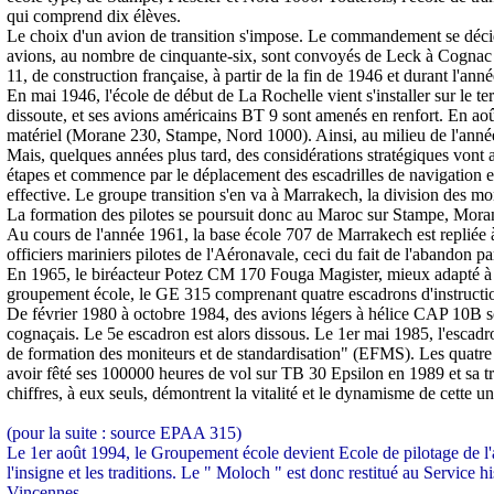
qui comprend dix élèves.
Le choix d'un avion de transition s'impose. Le commandement se décid
avions, au nombre de cinquante-six, sont convoyés de Leck à Cognac ent
11, de construction française, à partir de la fin de 1946 et durant l'ann
En mai 1946, l'école de début de La Rochelle vient s'installer sur le 
dissoute, et ses avions américains BT 9 sont amenés en renfort. En aoû
matériel (Morane 230, Stampe, Nord 1000). Ainsi, au milieu de l'anné
Mais, quelques années plus tard, des considérations stratégiques vont a
étapes et commence par le déplacement des escadrilles de navigation et 
effective. Le groupe transition s'en va à Marrakech, la division des mo
La formation des pilotes se poursuit donc au Maroc sur Stampe, Moran
Au cours de l'année 1961, la base école 707 de Marrakech est repliée à
officiers mariniers pilotes de l'Aéronavale, ceci du fait de l'abandon
En 1965, le biréacteur Potez CM 170 Fouga Magister, mieux adapté à la
groupement école, le GE 315 comprenant quatre escadrons d'instruction
De février 1980 à octobre 1984, des avions légers à hélice CAP 10B son
cognaçais. Le 5e escadron est alors dissous. Le 1er mai 1985, l'escadr
de formation des moniteurs et de standardisation" (EFMS). Les quatre 
avoir fêté ses 100000 heures de vol sur TB 30 Epsilon en 1989 et sa t
chiffres, à eux seuls, démontrent la vitalité et le dynamisme de cette un
(pour la suite : source EPAA 315)
Le 1er août 1994, le Groupement école devient Ecole de pilotage de l
l'insigne et les traditions. Le " Moloch " est donc restitué au Service 
Vincennes.