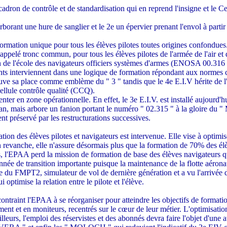
scadron de contrôle et de standardisation qui en reprend l'insigne et le
rborant une hure de sanglier et le 2e un épervier prenant l'envol à partir
ormation unique pour tous les élèves pilotes toutes origines confondues. D
ppelé tronc commun, pour tous les élèves pilotes de l'armée de l'air et d
ution de l'école des navigateurs officiers systèmes d'armes (ENOSA 00.3
nts interviennent dans une logique de formation répondant aux normes 
uve sa place comme emblème du " 3 " tandis que le 4e E.I.V hérite de l
ellule contrôle qualité (CCQ).
nter en zone opérationnelle. En effet, le 3e E.I.V. est installé aujourd'h
tan, mais arbore un fanion portant le numéro " 02.315 " à la gloire du "
nt préservé par les restructurations successives.
n des élèves pilotes et navigateurs est intervenue. Elle vise à optimiser
En revanche, elle n'assure désormais plus que la formation de 70% des él
 l'EPAA perd la mission de formation de base des élèves navigateurs qui 
e de transition importante puisque la maintenance de la flotte aéronau
 du FMPT2, simulateur de vol de dernière génération et a vu l'arrivée
optimise la relation entre le pilote et l'élève.
ontraint l'EPAA à se réorganiser pour atteindre les objectifs de formati
 et en moniteurs, recentrés sur le cœur de leur métier. L'optimisation d
illeurs, l'emploi des réservistes et des abonnés devra faire l'objet d'un