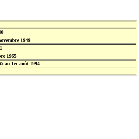
40
 novembre 1949
1
bre 1965
65 au 1er août 1994