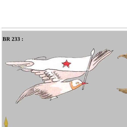
BR 233 :