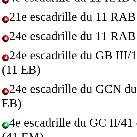
21e escadrille du 11 RAB
24e escadrille du 11 RAB
24e escadrille du GB III/
(11 EB)
24e escadrille du GCN du
EB)
4e escadrille du GC II/4
(41 EM)