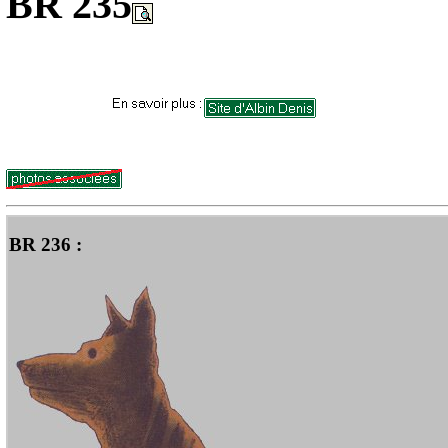
BR 235
BR 236 :