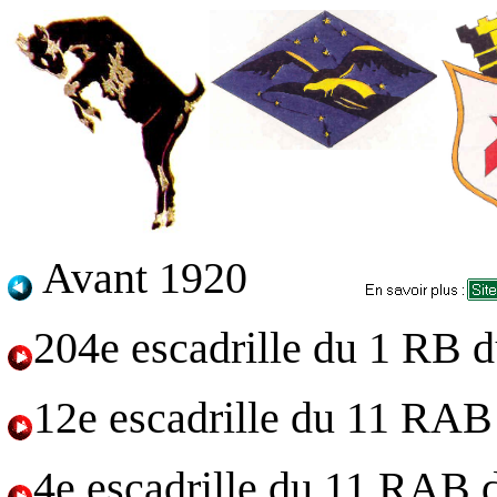
Avant 1920
204e escadrille du 1 RB 
12e escadrille du 11 RAB
4e escadrille du 11 RAB 