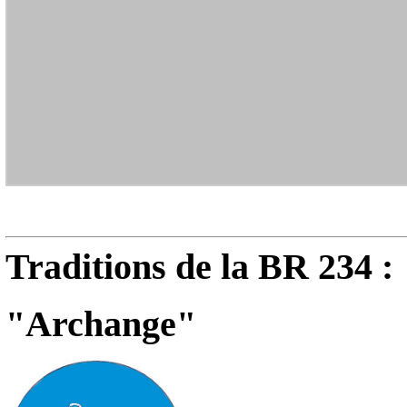
Traditions de la BR 234 :
"Archange"