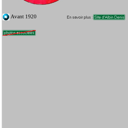
Avant 1920