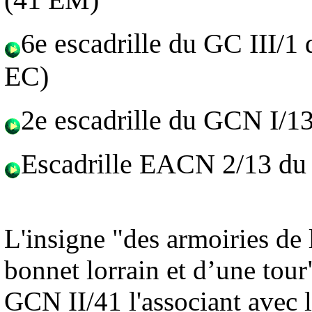
6e escadrille du GC III/1
EC)
2e escadrille du GCN I/1
Escadrille EACN 2/13 du
L'insigne "des armoiries de 
bonnet lorrain et d’une tour
GCN II/41 l'associant avec l