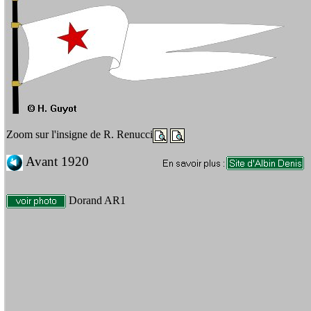
Zoom sur l'insigne de R. Renucci
Avant 1920
Dorand AR1