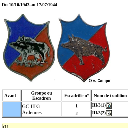
Du 10/10/1943 au
17/07/1944
Groupe ou
Avant
Escadrille n°
Nom de tradition
Escadron
III/3(1)
GC III/3
1
Ardennes
III/3(2)
2
(1)