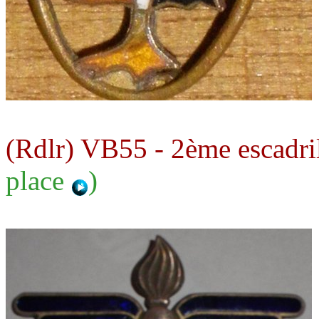
(Rdlr) VB55 - 2ème escadr
place
)