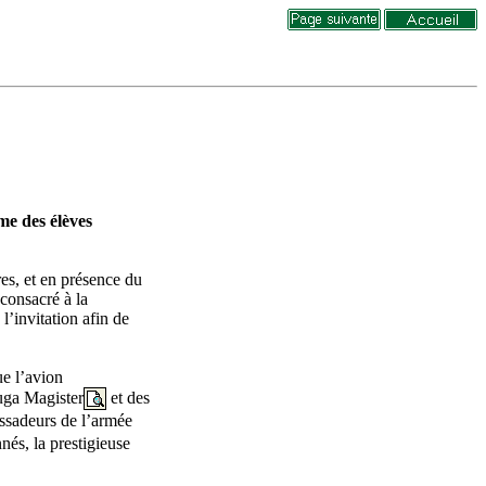
me des élèves
res, et en présence du
consacré à la
l’invitation afin de
ue l’avion
uga Magister
et des
assadeurs de l’armée
nés, la prestigieuse