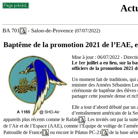
Actu
BA 701
- Salon-de-Provence
(07/07/2022)
Baptême de la promotion 2021 de l’EAE, e
Mise à jour : 06/07/2022 - Directio
Le 1er juillet a eu lieu, sur la
officiers de la promotion 2021 de
Un moment fait de traditions, qui 
ministre des Armées Sébastien Lec
cérémonie de baptême des élèves de 
partager cette journée dense et ri
Elle a tout d’abord débuté par un 
d’entraînement américain de la S
appareils plus récents comme le Rafale
. Les invités ont par la su
de l’Air et de l’Espace (AAE), comme l’Équipe de voltige de l’armé
Patrouille de France
ou encore le Pilatus PC-21
de la base aér