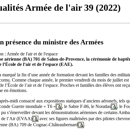
alités Armée de l'air 39 (2022)
n présence du ministre des Armées
n : Armée de l'air et de l'espace
 base aérienne (BA) 701 de Salon-de-Provence, la cérémonie de baptê
 l’École de l’air et de l’espace (EAE).
a marqué la fin d’une année de formation devant les familles des militai
ornu. Comme chaque année, le premier vendredi du mois de juillet est 
l’École de l’air et de l’espace. Proches et familles des élèves ont reçu 
che en émotions.
après-midi consacré aux expositions statiques d’anciens aéronefs, tels q
econde Guerre mondiale « T6 »
, le Sabre F-86, le Noratlas
, le Fo
ite pu s’émerveiller devant les démonstrations aériennes de certains Amb
e de l’Air (EVAA)
avec ses figures maîtrisées par des pilotes chevron
ienne (BA) 709 de Cognac-Châteaubernard
.