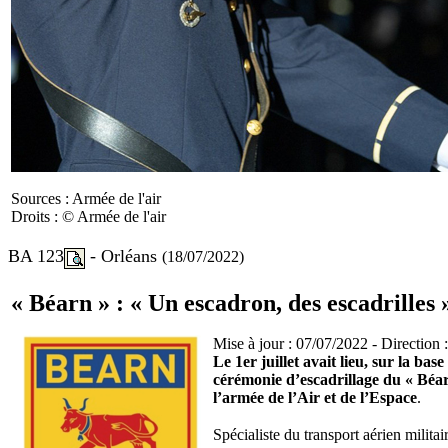
Sources : Armée de l'air
Droits : © Armée de l'air
BA 123
- Orléans
(18/07/2022)
« Béarn » : « Un escadron, des escadrilles 
Mise à jour : 07/07/2022 - Direction :
Le 1er juillet avait lieu, sur la ba
cérémonie d’escadrillage du « Béarn
l’armée de l’Air et de l’Espace
.
Spécialiste du transport aérien militai