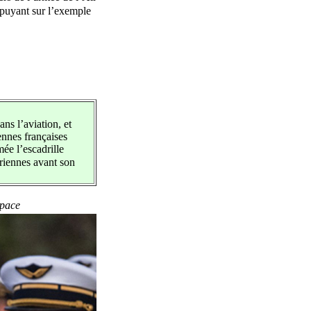
appuyant sur l’exemple
s l’aviation, et
ennes françaises
ée l’escadrille
aériennes avant son
space