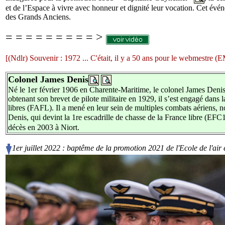
et de l’Espace à vivre avec honneur et dignité leur vocation. Cet évén
des Grands Anciens.
= = = = = = = = = >
[(Ndlr) Souvenir : 1972 ... C'était, il y a 50 ans pour le webmestre 
Colonel James Denis
Né le 1er février 1906 en Charente-Maritime, le colonel James Deni
obtenant son brevet de pilote militaire en 1929, il s’est engagé dans 
libres (FAFL). Il a mené en leur sein de multiples combats aériens,
Denis, qui devint la 1re escadrille de chasse de la France libre (EFC
décès en 2003 à Niort.
1er juillet 2022 : baptême de la promotion 2021 de l'Ecole de l'air