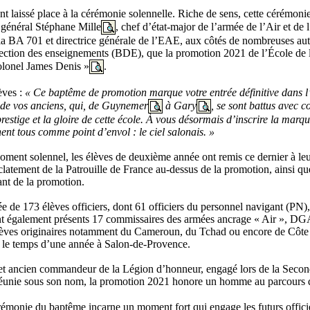
t laissé place à la cérémonie solennelle. Riche de sens, cette cérémoni
 général Stéphane Mille
, chef d’état-major de l’armée de l’Air et 
 BA 701 et directrice générale de l’EAE, aux côtés de nombreuses autor
direction des enseignements (BDE), que la promotion 2021 de l’École de l
olonel James Denis »
.
èves :
« Ce baptême de promotion marque votre entrée définitive dans l’
s de vos anciens, qui, de Guynemer
à Gary
, se sont battus avec 
estige et la gloire de cette école. À vous désormais d’inscrire la marque
nent tous comme point d’envol : le ciel salonais. »
oment solennel, les élèves de deuxième année ont remis ce dernier à le
clatement de la Patrouille de France au-dessus de la promotion, ainsi que
ant de la promotion.
de 173 élèves officiers, dont 61 officiers du personnel navigant (PN), 
ont également présents 17 commissaires des armées ancrage « Air », DG
élèves originaires notamment du Cameroun, du Tchad ou encore de Côte 
r le temps d’une année à Salon-de-Provence.
 cet ancien commandeur de la Légion d’honneur, engagé lors de la Seco
s réunie sous son nom, la promotion 2021 honore un homme au parcours q
érémonie du baptême incarne un moment fort qui engage les futurs offici