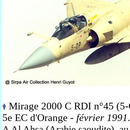
Mirage 2000 C RDI n°45 (5-O
5e EC d'Orange
- février 1991
A Al Ahsa (Arabie saoudite), au