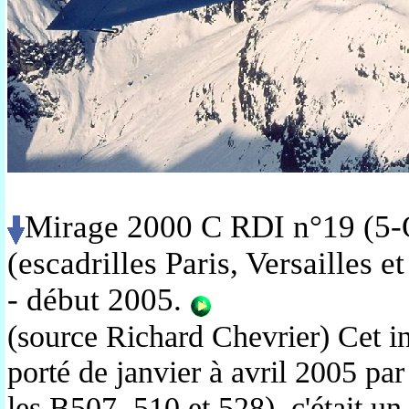
Mirage 2000 C RDI n°19 (5-O
(escadrilles
Paris, Versailles et
- début 2005.
(source Richard Chevrier) Cet i
porté de janvier à avril 2005 par
les B507, 510 et 528), c'était un 