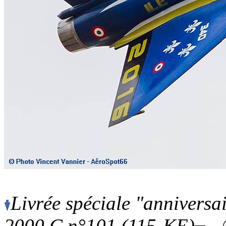
Livrée spéciale "anniversai
2000 C n°101 (115-KE)
- 