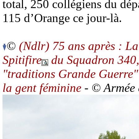
total, 250 collégiens du dép
115 d’Orange ce jour-là.
©
(Ndlr) 75 ans après : La
Spitifire
du Squadron 340, 
"traditions Grande Guerre" 
la gent féminine
-
© Armée d