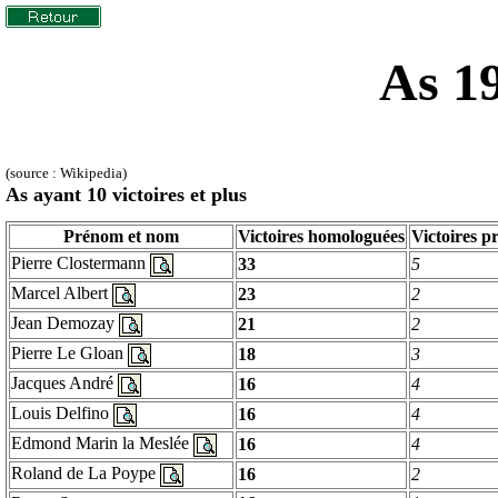
As 19
(source : Wikipedia)
As ayant 10 victoires et plus
Prénom et nom
Victoires homologuées
Victoires p
Pierre Clostermann
33
5
Marcel Albert
23
2
Jean
Demozay
21
2
Pierre Le
Gloan
18
3
Jacques André
16
4
Louis
Delfino
16
4
Edmond Marin la
Meslée
16
4
Roland de La
Poype
16
2