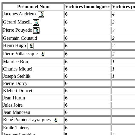
Prénom et Nom
Victoires homologuées
Victoires p
Jacques
Andrieux
6
4
Gérard
Muselli
6
3
Pierre
Pouyade
6
3
Germain
Coutaud
6
2
Henri Hugo
6
2
Pierre
Villacecque
6
2
Maurice Bon
6
1
Charles Miquel
6
1
Joseph
Stehlik
6
1
Pierre
Dorcy
6
Klébert
Doucet
6
Jean
Hurtin
6
Jules
Joire
6
Jean Manceau
6
René
Pomier
-
Layrargues
6
Emile Thierry
6
Jacques
Lamblin
5
4