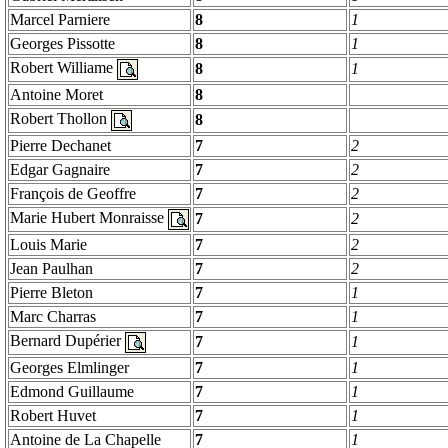
Marcel
Parniere
8
1
Georges
Pissotte
8
1
Robert
Williame
8
1
Antoine
Moret
8
Robert
Thollon
8
Pierre
Dechanet
7
2
Edgar
Gagnaire
7
2
François de
Geoffre
7
2
Marie Hubert
Monraisse
7
2
Louis Marie
7
2
Jean Paulhan
7
2
Pierre
Bleton
7
1
Marc
Charras
7
1
Bernard
Dupérier
7
1
Georges
Elmlinger
7
1
Edmond Guillaume
7
1
Robert
Huvet
7
1
Antoine de La Chapelle
7
1