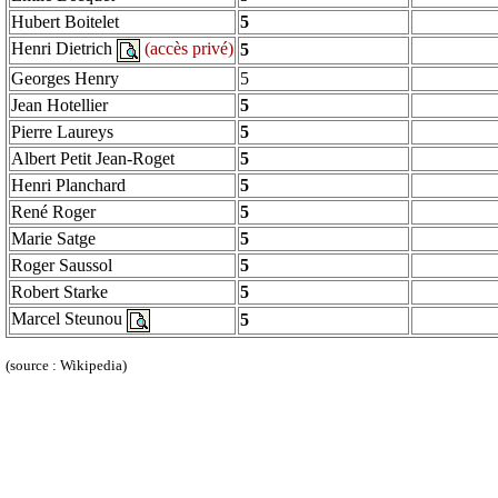
Hubert
Boitelet
5
Henri Dietrich
(accès privé)
5
Georges Henry
5
Jean
Hotellier
5
Pierre
Laureys
5
Albert Petit Jean-
Roget
5
Henri
Planchard
5
René Roger
5
Marie
Satge
5
Roger
Saussol
5
Robert
Starke
5
Marcel Steunou
5
(source : Wikipedia)