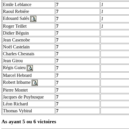
Emile
Leblance
7
1
Raoul
Rebiére
7
1
Edouard Salés
7
1
Roger
Teillet
7
1
Didier Béguin
7
Jean
Casenobe
7
Noël Castelain
7
Charles
Chesnais
7
Jean Girou
7
Régis
Guieu
7
Marcel
Hebrard
7
Robert
Iribarne
7
Pierre
Montet
7
Jacques de
Puybusque
7
Léon Richard
7
Thomas
Vybiral
7
As ayant 5 ou 6 victoires