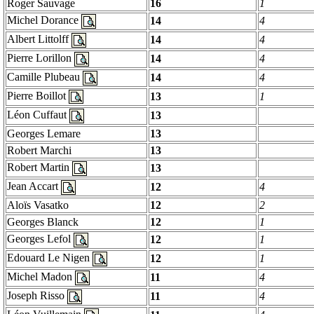
Roger Sauvage
16
1
Michel
Dorance
14
4
Albert
Littolff
14
4
Pierre
Lorillon
14
4
Camille
Plubeau
14
4
Pierre
Boillot
13
1
Léon
Cuffaut
13
Georges
Lemare
13
Robert
Marchi
13
Robert Martin
13
Jean
Accart
12
4
Aloïs
Vasatko
12
2
Georges
Blanck
12
1
Georges
Lefol
12
1
Edouard Le
Nigen
12
1
Michel
Madon
11
4
Joseph
Risso
11
4