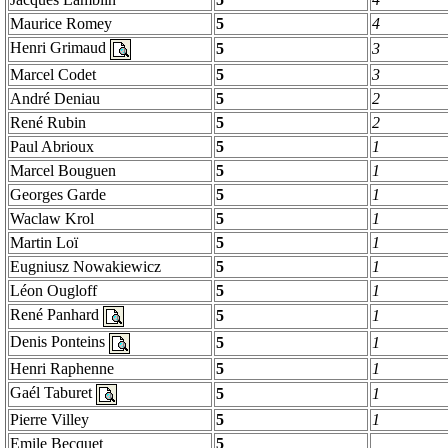
Maurice
Romey
5
4
Henri Grimaud
5
3
Marcel Codet
5
3
André Deniau
5
2
René Rubin
5
2
Paul
Abrioux
5
1
Marcel
Bouguen
5
1
Georges Garde
5
1
Waclaw
Krol
5
1
Martin
Loï
5
1
Eugniusz
Nowakiewicz
5
1
Léon
Ougloff
5
1
René Panhard
5
1
Denis
Ponteins
5
1
Henri
Raphenne
5
1
Gaél
Taburet
5
1
Pierre
Villey
5
1
Emile Becquet
5