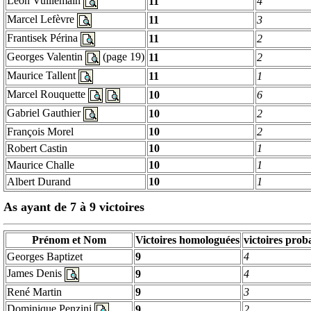
Léon
Vuillemain
11
4
Marcel Lefèvre
11
3
Frantisek
Périna
11
2
Georges Valentin
(page 19)
11
2
Maurice
Tallent
11
1
Marcel Rouquette
10
6
Gabriel Gauthier
10
2
François Morel
10
2
Robert
Castin
10
1
Maurice Challe
10
1
Albert Durand
10
1
As ayant de 7 à 9 victoires
Prénom et Nom
Victoires homologuées
victoires prob
Georges
Baptizet
9
4
James Denis
9
4
René Martin
9
3
Dominique
Penzini
9
2