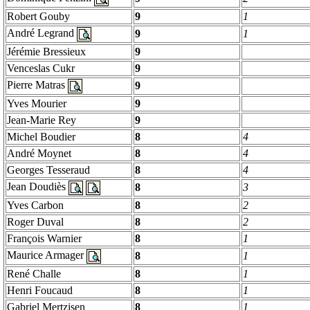
Robert
Gouby
9
1
André Legrand
9
1
Jérémie
Bressieux
9
Venceslas
Cukr
9
Pierre Matras
9
Yves Mourier
9
Jean-Marie Rey
9
Michel
Boudier
8
4
André
Moynet
8
4
Georges
Tesseraud
8
4
Jean
Doudiès
8
3
Yves
Carbon
8
2
Roger Duval
8
2
François
Warnier
8
1
Maurice
Armager
8
1
René Challe
8
1
Henri Foucaud
8
1
Gabriel
Mertzisen
8
1