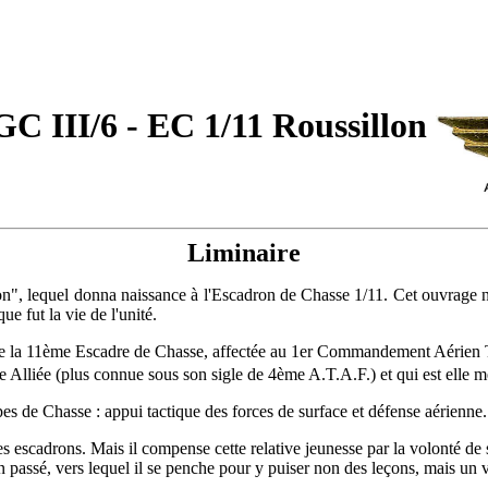
C III/6 - EC 1/11 Roussillon
Liminaire
", lequel donna naissance à l'Escadron de Chasse 1/11. Cet ouvrage ne p
e fut la vie de l'unité.
e la 11ème Escadre de Chasse, affectée au 1er Commandement Aérien T
ue Alliée (plus connue sous son sigle de 4ème A.T.A.F.) et qui est elle
es de Chasse : appui tactique des forces de surface et défense aérienne.
 escadrons. Mais il compense cette relative jeunesse par la volonté de se c
on passé, vers lequel il se penche pour y puiser non des leçons, mais un v