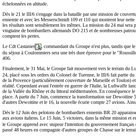
échelonnées en altitude.
Dès le 21 le III/6 s'engage dans la bataille par une mission de couvert
ennemie et avec les Messerschmidt 109 et 110 qui montrent leur nette s
les résultats sont sensiblement les mêmes. La mission du 24 mai sera p
vingtaine de bombardiers allemands DO 215 et de nombreuses patrouil
comptent les pertes.
Le Cdt Castanier
, commandant du Groupe n'est plus, tandis que le 
du séjour à Coulommiers sera une très dure épreuve pour le "Roussill
406.
Finalement, le 31 Mai, le Groupe fait mouvement vers le terrain du L
24, placé sous les ordres du Colonel de Turenne, le III/6 fait partie d
de la Provence (particulièrement couverture de Marseille et Toulon) et 
réalité. Cependant avant l'entrée en guerre de l'Italie, la Luftwaffe 
de la Vallée du Rhône et du littoral méditerranéen. En conséquence le I
place. A partir du 7 Juin, commence la transformation sur Dewoitine 52
d'autres Dewoitine et le 16, la nouvelle écurie compte 27 avions. Ainsi 
Dés le 12 Juin des pelotons de bombardiers ennemis BR 20 apparaissen
aux avions italiens. Le 15 Juin, 5 victoires, dans la même mission e
le Groupe apprend avec stupeur l'intention du gouvernement français 
passé 48 heures en compagnie d'autres groupes de Chasse sur le terrai