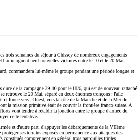
rs des trois semaines du séjour à Chissey de nombreux engagements
 et homologuent neuf nouvelles victoires entre le 10 et le 20 Mai.
tard, commandera lui-même le groupe pendant une période longue et
s dure de la campagne 39-40 pour le III/6, qui est de nouveau rattaché
 se retrouve le 20 Mai, séparé en deux énormes tronçons : l'aile
if et fonce vers l'Ouest, vers la côte de la Manche et de la Mer du
la mission primitive était de couvrir la frontière franco-suisse. A
ts vont tendre à rétablir la jonction entre le groupe d'armée du
er cette tentative.
 Armée et d'autre part, d'appuyer les débarquements de la VIIème
de protéger ses terrains exposés en permanence aux attaques des
 constitués comprennent en général trois patrouilles triples