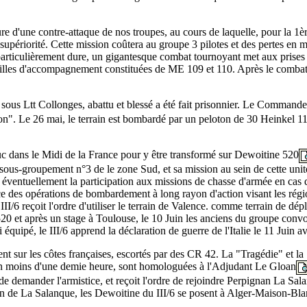
ure d'une contre-attaque de nos troupes, au cours de laquelle, pour la 1èr
upériorité. Cette mission coûtera au groupe 3 pilotes et des pertes en ma
articulièrement dure, un gigantesque combat tournoyant met aux prises no
les d'accompagnement constituées de ME 109 et 110. Après le combat, le
sous Ltt Collonges, abattu et blessé a été fait prisonnier. Le Command
on". Le 26 mai, le terrain est bombardé par un peloton de 30 Heinkel 
uc dans le Midi de la France pour y être transformé sur Dewoitine 520
u sous-groupement n°3 de le zone Sud, et sa mission au sein de cette uni
éventuellement la participation aux missions de chasse d'armée en cas de 
lance des opérations de bombardement à long rayon d'action visant les ré
II/6 reçoit l'ordre d'utiliser le terrain de Valence. comme terrain de dé
0 et après un stage à Toulouse, le 10 Juin les anciens du groupe convoi
équipé, le III/6 apprend la déclaration de guerre de l'Italie le 11 Juin 
t sur les côtes françaises, escortés par des CR 42. La "Tragédie" et l
t en moins d'une demie heure, sont homologuées à l'Adjudant Le Gloan
de demander l'armistice, et reçoit l'ordre de rejoindre Perpignan La Sa
n de La Salanque, les Dewoitine du III/6 se posent à Alger-Maison-Blanch