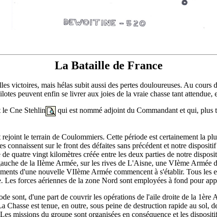
La Bataille de France
velles victoires, mais hélas subit aussi des pertes douloureuses. Au cou
lotes peuvent enfin se livrer aux joies de la vraie chasse tant attendue,
t le Cne Stehlin
qui est nommé adjoint du Commandant et qui, plus 
ejoint le terrain de Coulommiers. Cette période est certainement la plu
connaissent sur le front des défaites sans précédent et notre dispositif
de quatre vingt kilomètres créée entre les deux parties de notre disposit
uche de la IIème Armée, sur les rives de L'Aisne, une VIème Armée dont 
nts d'une nouvelle VIIème Armée commencent à s'établir. Tous les effor
 Les forces aériennes de la zone Nord sont employées à fond pour appuy
e sont, d'une part de couvrir les opérations de l'aile droite de la 1ère
La Chasse est tenue, en outre, sous peine de destruction rapide au sol, 
 Les missions du groupe sont organisées en conséquence et les dispositifs