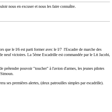
loir nous en excuser et nous les faire connaître.
rs que le I/6 est parti former avec le I/7 l'Escadre de marche des
e de neuf victoires. La 5ème Escadrille est commandée par le Ltt Jacobi,
e prétendre pouvoir "toucher" à l'avion d'armes, les jeunes pilotes
ur Simoun.
ra ses premières alertes, (deux patrouilles simples par escadrille).