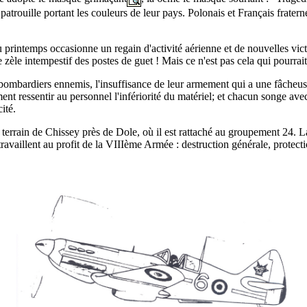
patrouille portant les couleurs de leur pays. Polonais et Français frater
.
 du printemps occasionne un regain d'activité aérienne et de nouvelles v
zèle intempestif des postes de guet ! Mais ce n'est pas cela qui pourrait
mbardiers ennemis, l'insuffisance de leur armement qui a une fâcheuse 
ment ressentir au personnel l'infériorité du matériel; et chacun songe av
ité.
 terrain de Chissey près de Dole, où il est rattaché au groupement 24. La
on travaillent au profit de la VIIIème Armée : destruction générale, prot