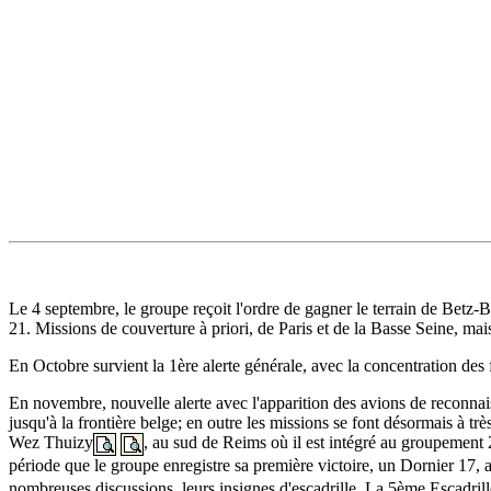
Le 4 septembre, le groupe reçoit l'ordre de gagner le terrain de Betz-
21. Missions de couverture à priori, de Paris et de la Basse Seine, ma
En Octobre survient la 1ère alerte générale, avec la concentration de
En novembre, nouvelle alerte avec l'apparition des avions de reconnais
jusqu'à la frontière belge; en outre les missions se font désormais à t
Wez Thuizy
, au sud de Reims où il est intégré au groupement 2
période que le groupe enregistre sa première victoire, un Dornier 17, 
nombreuses discussions, leurs insignes d'escadrille. La 5ème Escadri