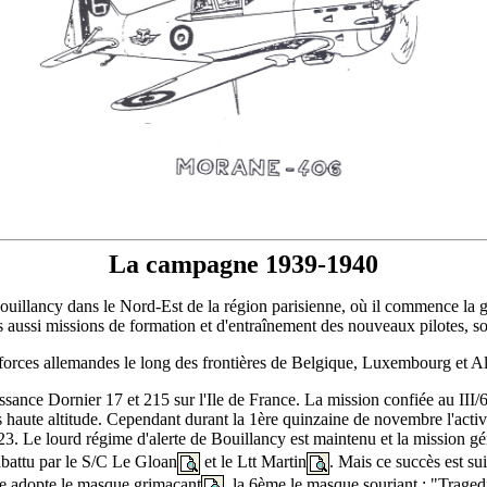
La campagne 1939-1940
Bouillancy dans le Nord-Est de la région parisienne, où il commence la g
is aussi missions de formation et d'entraînement des nouveaux pilotes, s
s forces allemandes le long des frontières de Belgique, Luxembourg et 
sance Dornier 17 et 215 sur l'Ile de France. La mission confiée au III/6
rès haute altitude. Cependant durant la 1ère quinzaine de novembre l'activ
3. Le lourd régime d'alerte de Bouillancy est maintenu et la mission gén
abattu par le S/C Le Gloan
et le Ltt Martin
. Mais ce succès est su
lle adopte le masque grimaçant
, la 6ème le masque souriant : "Trage