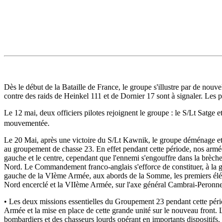
Dès le début de la Bataille de France, le groupe s'illustre par de nou
contre des raids de Heinkel 111 et de Dornier 17 sont à signaler. Les pi
Le 12 mai, deux officiers pilotes rejoignent le groupe : le S/Lt Satge e
mouvementée.
Le 20 Mai, après une victoire du S/Lt Kawnik, le groupe déménage et r
au groupement de chasse 23. En effet pendant cette période, nos armées 
gauche et le centre, cependant que l'ennemi s'engouffre dans la brèche 
Nord. Le Commandement franco-anglais s'efforce de constituer, à la ga
gauche de la VIème Armée, aux abords de la Somme, les premiers éléme
Nord encerclé et la VIIème Armée, sur l'axe général Cambrai-Peronne.
• Les deux missions essentielles du Groupement 23 pendant cette périod
Armée et la mise en place de cette grande unité sur le nouveau front. 
bombardiers et des chasseurs lourds opérant en importants dispositifs.