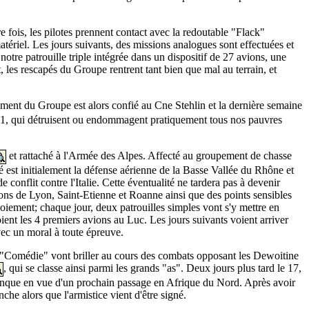
e fois, les pilotes prennent contact avec la redoutable "Flack"
tériel. Les jours suivants, des missions analogues sont effectuées et
tre patrouille triple intégrée dans un dispositif de 27 avions, une
s rescapés du Groupe rentrent tant bien que mal au terrain, et
ement du Groupe est alors confié au Cne Stehlin et la dernière semaine
111, qui détruisent ou endommagent pratiquement tous nos pauvres
et rattaché à l'Armée des Alpes. Affecté au groupement de chasse
té est initialement la défense aérienne de la Basse Vallée du Rhône et
conflit contre l'Italie. Cette éventualité ne tardera pas à devenir
gions de Lyon, Saint-Etienne et Roanne ainsi que des points sensibles
ploiement; chaque jour, deux patrouilles simples vont s'y mettre en
ent les 4 premiers avions au Luc. Les jours suivants voient arriver
avec un moral à toute épreuve.
a "Comédie" vont briller au cours des combats opposant les Dewoitine
, qui se classe ainsi parmi les grands "as". Deux jours plus tard le 17,
lanque en vue d'un prochain passage en Afrique du Nord. Après avoir
e alors que l'armistice vient d'être signé.