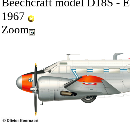
Beechcraft model D18S - E
1967
Zoom