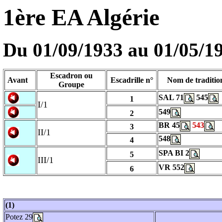
1ère EA Algérie
Du 01/09/1933 au
01/05/1
Escadron ou
Avant
Escadrille n°
Nom de traditio
Groupe
SAL 71
545
1
I/1
549
2
BR 45
543
3
II/1
548
4
SPA BI 2
5
III/1
VR 552
6
(1)
Potez 29