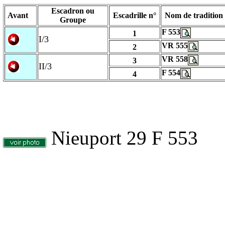
Escadron ou
Avant
Escadrille n°
Nom de tradition
Groupe
F 553
1
I/3
VR 555
2
VR 558
3
II/3
F 554
4
Nieuport 29 F 553