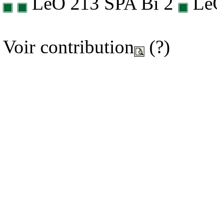
LeO 213 SPA Bi 2
LeO
Voir contribution
(?)