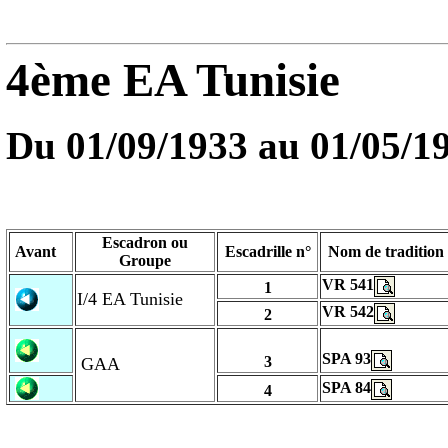
4ème EA Tunisie
Du 01/09/1933 au
01/05/1
Escadron ou
Avant
Escadrille n°
Nom de tradition
Groupe
VR 541
1
I/4 EA Tunisie
VR 542
2
SPA 93
3
GAA
SPA 84
4