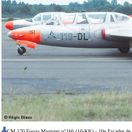
CM 170 Fouga Magister n°166 (10-KK) - 10e Escadre de 