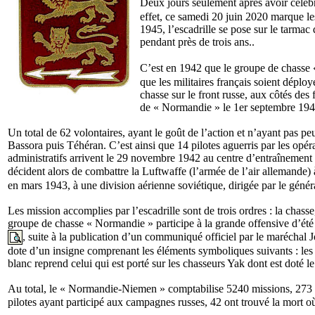
Deux jours seulement après avoir célébr
effet, ce samedi 20 juin 2020 marque l
1945, l’escadrille se pose sur le tarma
pendant près de trois ans..
C’est en 1942 que le groupe de chasse «
que les militaires français soient déplo
chasse sur le front russe, aux côtés de
de « Normandie » le 1er septembre 1942,
Un total de 62 volontaires, ayant le goût de l’action et n’ayant pas p
Bassora puis Téhéran. C’est ainsi que 14 pilotes aguerris par les opé
administratifs arrivent le 29 novembre 1942 au centre d’entraînement
décident alors de combattre la Luftwaffe (l’armée de l’air allemande)
en mars 1943, à une division aérienne soviétique, dirigée par le géné
Les mission accomplies par l’escadrille sont de trois ordres : la chass
groupe de chasse « Normandie » participe à la grande offensive d’ét
, suite à la publication d’un communiqué officiel par le marécha
dote d’un insigne comprenant les éléments symboliques suivants : les 
blanc reprend celui qui est porté sur les chasseurs Yak dont est doté 
Au total, le « Normandie-Niemen » comptabilise 5240 missions, 273 v
pilotes ayant participé aux campagnes russes, 42 ont trouvé la mort où 