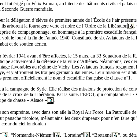
t fut érigé par Félix Brunau, architecte des bâtiments civils et palais
 la Seconde Guerre mondiale.
ur la délégation d’élèves de première année de l’École de l’air présent
 ils arborent la fourragère verte et noire de l’Ordre de la Libération
.
reprise de compagnonnage, en hommage à la première escadrille frança
voit le jour à la fin de l’année 1940. Constituée de six Aviateurs de la F
mbat et de soutien aérien.
en février 1941 avant d’être affectés, le 15 mars, au 33 Squadron de la 
icipe activement à la défense de la ville d’Athènes. Néanmoins, ces der
avantage favorables au régime de Vichy. Les Aviateurs français regagnent 
e, et y affrontent les troupes germano-italiennes. Leur mission est d’at
ls prennent officiellement le nom d’escadrille française de chasse n°1.
et à la campagne de Syrie. Elle réalise des missions de protection de co
ée de la croix de la Libération. Par la suite, l’EFC1, qui comptabilise 17 
oupe de chasse « Alsace »
.
son empreinte, avec dans son aile la Royal Air Force. La Patrouille d
eur panache tricolore, mêlant ainsi les deux drapeaux pour n’en faire qu
u cœur du ciel londonien
”
, “Normandie-Niémen”
, “Lorraine”
, “Bretagne
”, ou dét