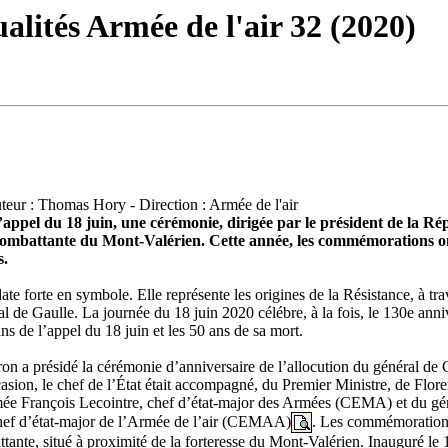
alités Armée de l'air 32 (2020)
teur : Thomas Hory - Direction : Armée de l'air
’appel du 18 juin, une cérémonie, dirigée par le président de la Ré
ombattante du Mont-Valérien. Cette année, les commémorations ont
s.
date forte en symbole. Elle représente les origines de la Résistance, à tra
l de Gaulle. La journée du 18 juin 2020 célébre, à la fois, le 130e anniv
ns de l’appel du 18 juin et les 50 ans de sa mort.
 a présidé la cérémonie d’anniversaire de l’allocution du général de G
sion, le chef de l’État était accompagné, du Premier Ministre, de Flore
mée François Lecointre, chef d’état-major des Armées (CEMA) et du gé
chef d’état-major de l’Armée de l’air (CEMAA)
. Les commémorations
ante, situé à proximité de la forteresse du Mont-Valérien. Inauguré le 