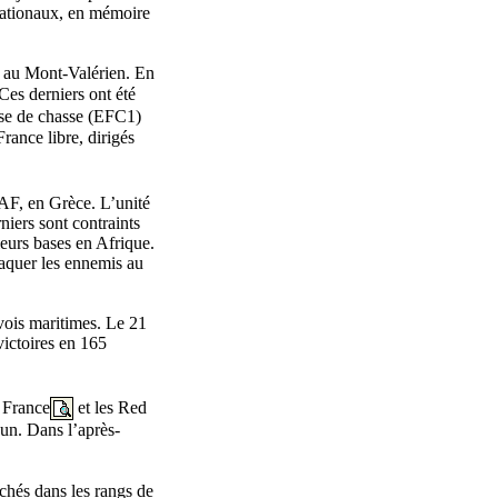
 nationaux, en mémoire
e au Mont-Valérien. En
 Ces derniers ont été
ise de chasse (EFC1)
rance libre, dirigés
RAF, en Grèce. L’unité
niers sont contraints
leurs bases en Afrique.
taquer les ennemis au
nvois maritimes. Le 21
victoires en 165
e France
et les Red
’un. Dans l’après-
achés dans les rangs de