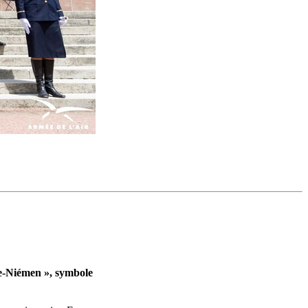
ie-Niémen », symbole