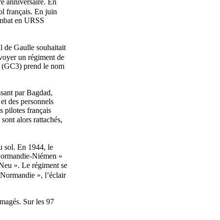
tre anniversaire. En
l français. En juin
 combat en URSS
l de Gaulle souhaitait
envoyer un régiment de
 3 (GC3) prend le nom
assant par Bagdad,
 et des personnels
 pilotes français
 sont alors rattachés,
u sol. En 1944, le
« Normandie-Niémen »
-Neu ». Le régiment se
 Normandie », l’éclair
mmagés. Sur les 97