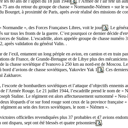
é les 80 ans de l’appel du 18 juin 1940
, l’Armée de l’air fête un au
es 75 ans du retour du groupe de chasse « Normandie-Niémen » sur le so
c du Bourget, à proximité de Paris, après avoir réalisé des missions de
 Normandie », des Forces Françaises Libres, voit le jour
. Le généra
yés sur tous les fronts de la guerre. C’est pourquoi ce dernier décide d'
s forces de Staline. L’escadrille, alors appelée groupe de chasse numéro
 après validation du général Valin. .
eur de l’exil, entament un long périple en avion, en camion et en train p
rations de France, de Grande-Bretagne et de Libye plus des mécaniciens
 de la chasse soviétique d’Ivanovo à 250 km au nord-est de Moscou. Les
 à bord d’avions de chasse soviétiques, Yakovlev Yak 1
. Ces derniers
ral Zakharov.
e, l’escorte de bombardiers soviétiques et l’attaque d’objectifs ennemis a
é de l’Armée Rouge. Le 21 juillet 1944, l’escadrille prend le nom de 
l Joseph Staline. Le régiment est alors affectueusement surnommé « Neu
deux léopards d’or sur fond rouge sont ceux de la province française «
le régiment au sein des forces soviétiques, le nom « Niémen ».
ictoires officielles revendiquées plus 37 probables et 47 avions endo
ont disparu, sept ont été blessés et quatre prisonniers
.