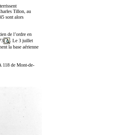
terrissent
harles Tillon, au
45 sont alors
tien de l’ordre en
73
. Le 3 juillet
nent la base aérienne
BA 118 de Mont-de-