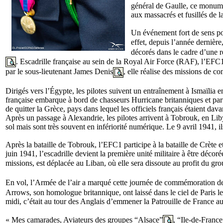
général de Gaulle, ce monumen
aux massacrés et fusillés de
Un événement fort de sens po
effet, depuis l’année dernière,
décorés dans le cadre d’une 
. Escadrille française au sein de la Royal Air Force (RAF), l’EFC1 
par le sous-lieutenant James Denis
, elle réalise des missions de co
Dirigés vers l’Égypte, les pilotes suivent un entraînement à Ismaïlia 
française embarque à bord de chasseurs Hurricane britanniques et part
de quitter la Grèce, pays dans lequel les officiels français étaient d
Après un passage à Alexandrie, les pilotes arrivent à Tobrouk, en Liby
sol mais sont très souvent en infériorité numérique. Le 9 avril 1941, i
Après la bataille de Tobrouk, l’EFC1 participe à la bataille de Crète 
juin 1941, l’escadrille devient la première unité militaire à être décor
missions, est déplacée au Liban, où elle sera dissoute au profit du gr
En vol, l’Armée de l’air a marqué cette journée de commémoration de 
Arrows, son homologue britannique, ont laissé dans le ciel de Paris l
midi, c’était au tour des Anglais d’emmener la Patrouille de France a
« Mes camarades, Aviateurs des groupes “Alsace”
, “Ile-de-France