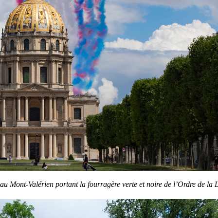
au Mont-Valérien portant la fourragère verte et noire de l’Ordre de la L