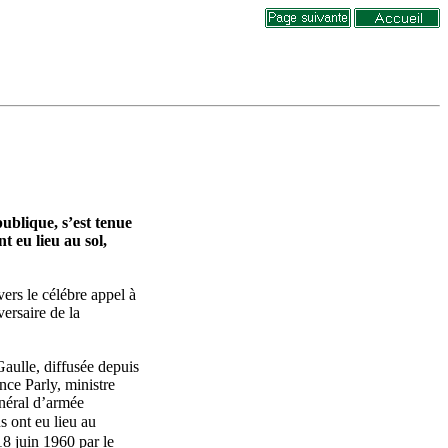
publique, s’est tenue
 eu lieu au sol,
vers le célébre appel à
ersaire de la
aulle, diffusée depuis
nce Parly, ministre
néral d’armée
 ont eu lieu au
18 juin 1960 par le