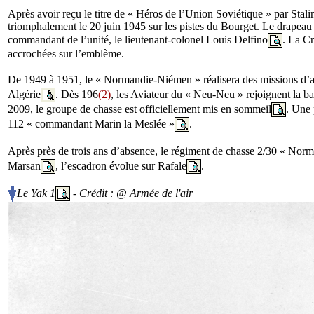
Après avoir reçu le titre de « Héros de l’Union Soviétique » par Staline
triomphalement le 20 juin 1945 sur les pistes du Bourget. Le drapeau 
commandant de l’unité, le lieutenant-colonel Louis Delfino
. La Cr
accrochées sur l’emblème.
De 1949 à 1951, le « Normandie-Niémen » réalisera des missions d’a
Algérie
. Dès 196
(2)
, les Aviateur du « Neu-Neu » rejoignent la b
2009, le groupe de chasse est officiellement mis en sommeil
. Une 
112 « commandant Marin la Meslée »
.
Après près de trois ans d’absence, le régiment de chasse 2/30 « Nor
Marsan
, l’escadron évolue sur Rafale
.
Le Yak 1
- Crédit : @ Armée de l'air