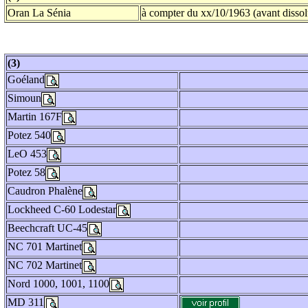
Oran La Sénia
à compter du xx/10/1963 (avant dissol
(3)
Goéland
Simoun
Martin 167F
Potez 540
LeO 453
Potez 58
Caudron Phalène
Lockheed C-60 Lodestar
Beechcraft UC-45
NC 701 Martinet
NC 702 Martinet
Nord 1000, 1001, 1100
MD 311