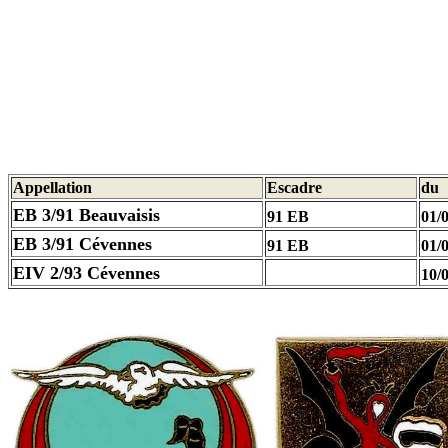
Appellation
Escadre
du
EB 3/91 Beauvaisis
91 EB
01/
EB 3/91 Cévennes
91 EB
01/
EIV 2/93 Cévennes
10/