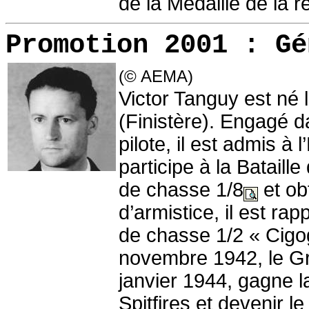
de la Médaille de la r
Promotion 2001
:
Gé
(© AEMA)
Victor Tanguy est né 
(Finistère). Engagé d
pilote, il est admis à l
participe à la Batail
de chasse 1/8
et ob
d’armistice, il est ra
de chasse 1/2 « Cig
novembre 1942, le Gr
janvier 1944, gagne 
Spitfires et devenir 