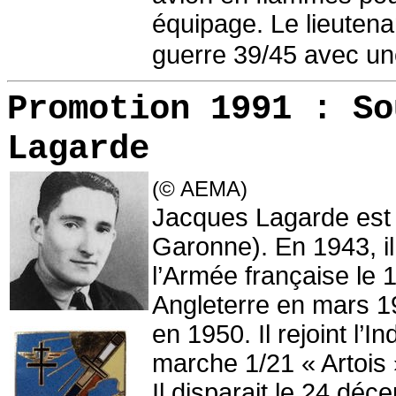
équipage. Le lieutenan
guerre 39/45 avec une
Promotion 1991 :
S
Lagarde
(© AEMA)
Jacques Lagarde est n
Garonne). En 1943, il 
l’Armée française le 
Angleterre en mars 1946
en 1950. Il rejoint l’
marche 1/21 « Artois 
Il disparait le 24 dé