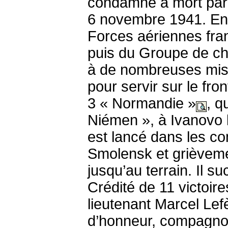
condamné à mort par l
6 novembre 1941. En
Forces aériennes fra
puis du Groupe de ch
à de nombreuses miss
pour servir sur le fro
3 « Normandie »
, q
Niémen », à Ivanovo 
est lancé dans les c
Smolensk et grièveme
jusqu’au terrain. Il s
Crédité de 11 victoir
lieutenant Marcel Lefè
d’honneur, compagnon 