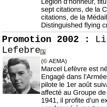
Légion d’honneur, tit
sept citations, de la 
citations, de la Médai
Distinguished flying c
Promotion 2002
:
Li
Lefebre
(© AEMA)
Marcel Lefèvre est n
Engagé dans l’Armée de
pilote le 1er août suiv
affecté au Groupe de
1941, il profite d’un e