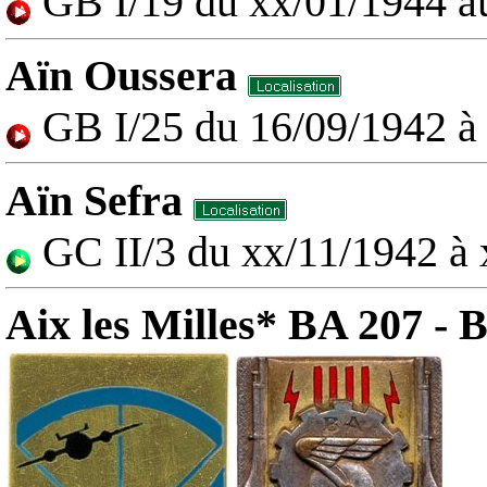
GB I/19 du xx/01/1944 a
Aïn Oussera
GB I/25 du 16/09/1942 à
Aïn Sefra
GC II/3 du xx/11/1942 à
Aix les Milles*
BA 207 - 