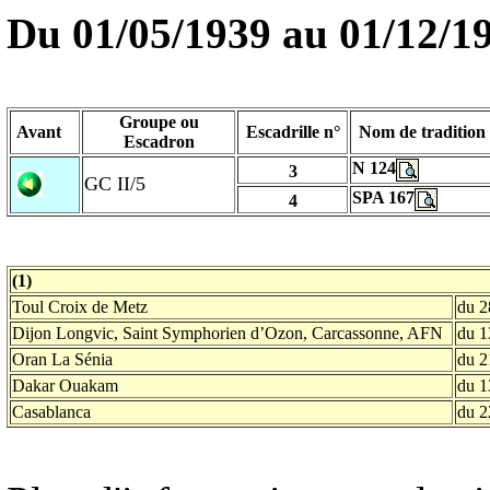
Du 01/05/1939 au
01/12/1
Groupe ou
Avant
Escadrille n°
Nom de tradition
Escadron
N 124
3
GC II/5
SPA 167
4
(1)
Toul Croix de Metz
du 2
Dijon Longvic, Saint Symphorien d’Ozon, Carcassonne, AFN
du 1
Oran La Sénia
du 2
Dakar Ouakam
du 1
Casablanca
du 2