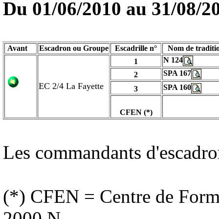
Du
01/06/2010
au 31/08/2
Avant
Escadron ou Groupe
Escadrille n°
Nom de traditi
N 124
1
SPA 167
2
EC 2/4 La Fayette
SPA 160
3
CFEN (*)
Les commandants d'escadro
(*) CFEN = Centre de Form
2000 N