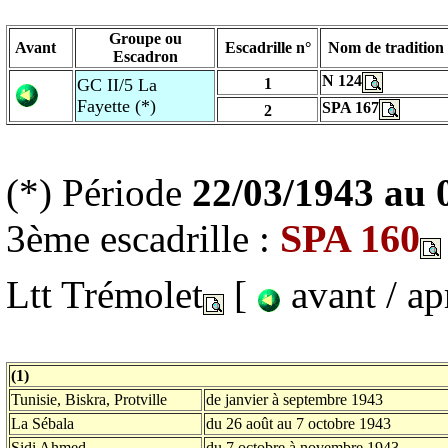
Groupe ou
Avant
Escadrille n°
Nom de tradition
Escadron
N 124
GC II/5 La
1
Fayette (*)
SPA 167
2
(*) Période
22/03/1943 au 
SPA 160
3ème escadrille :
Ltt Trémolet
[
avant / a
(1)
Tunisie, Biskra, Protville
de janvier à septembre 1943
La Sébala
du 26 août au 7 octobre 1943
Sidi Ahmed
du 7 octobre à novembre 1943