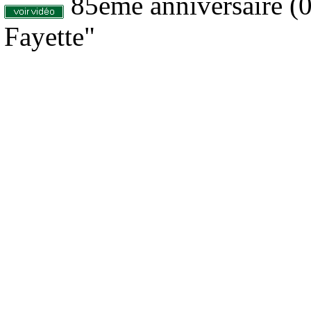
85ème anniversaire (
Fayette"