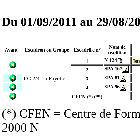
Du
01/09/2011
au 29/08/2
Nom de
Avant
Escadron ou Groupe
Escadrille n°
tradition
N 124
1
Ist
SPA 167
2
SPA 81
EC 2/4 La Fayette
3
SPA 96
4
CFEN (*)
(**)
(*) CFEN = Centre de Form
2000 N