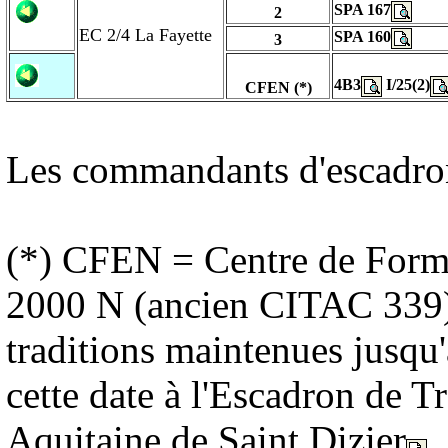
SPA 167
2
EC 2/4 La Fayette
SPA 160
3
4B3
I/25(2)
CFEN (*)
Les commandants d'escadro
(*) CFEN = Centre de Form
2000 N (ancien CITAC 339) (
traditions maintenues jusqu'
cette date à l'Escadron de 
Aquitaine de Saint Dizier
.